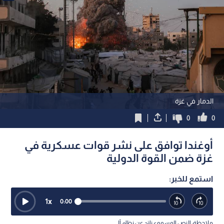
الدمار في غزة
0
0
أوغندا توافق على نشر قوات عسكرية في
غزة ضمن القوة الدولية
استمع للخبر:
1
x
0:00
ملاحظة: النص المسموع ناتج عن نظام آلي