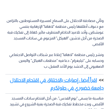
وتأتي مصادقة الاحتلال على السماح لمسيرة المستوطنين، بالتزامن
مع دعوات أطلقها رئيس منظمة "لاهافا" الإرهابية بنتسي
غوبشتاين، وأحد تلاميذ الحاخام المتطرف مائير كهانا، إلى تفكيك قبة
الصخرة من أجل تدشين "الهيكل" المزعوم، في ساحات المسجد
الأقصى.
ونشر رئيس منظمة "لاهافا" إعلانا عبر شبكات التواصل الاجتماعي
وحسابه على "تيليغرام"، دعا فيه "منظمات الهيكل" واليمين
الصهيوني إلى الحشد يوم الأحد المقبل، ب
اقرأ أيضا : إصابات بالاختناق في اقتحام الاحتلال
جامعة خضوري في طولكرم
مناسبة ما يسمى "يوم القدس"، من أجل اقتحام ساحات المسجد
الأقصى، وبدء مخطط تفكيك قبة الصخرة بغية الشروع في تشييد