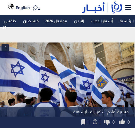
English
الرئيسية
أسعار الذهب
الأردن
مونديال 2026
فلسطين
طقس
1
مسيرة أعلام استفزازية - أرشيفية
0
0