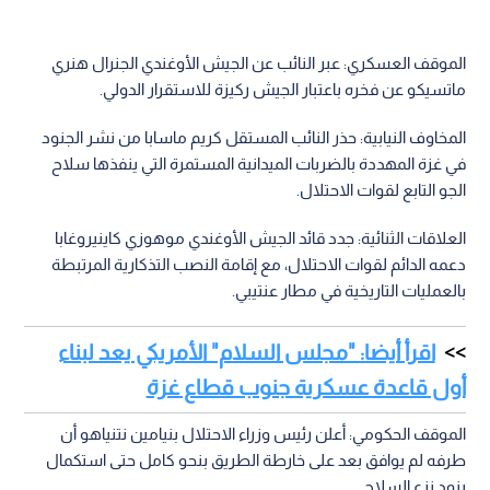
الموقف العسكري: عبر النائب عن الجيش الأوغندي الجنرال هنري
ماتسيكو عن فخره باعتبار الجيش ركيزة للاستقرار الدولي.
المخاوف النيابية: حذر النائب المستقل كريم ماسابا من نشر الجنود
في غزة المهددة بالضربات الميدانية المستمرة التي ينفذها سلاح
الجو التابع لقوات الاحتلال.
العلاقات الثنائية: جدد قائد الجيش الأوغندي موهوزي كاينيروغابا
دعمه الدائم لقوات الاحتلال، مع إقامة النصب التذكارية المرتبطة
بالعمليات التاريخية في مطار عنتيبي.
اقرأ أيضا: "مجلس السلام" الأمريكي يعد لبناء
أول قاعدة عسكرية جنوب قطاع غزة
الموقف الحكومي: أعلن رئيس وزراء الاحتلال بنيامين نتنياهو أن
طرفه لم يوافق بعد على خارطة الطريق بنحو كامل حتى استكمال
بنود نزع السلاح.