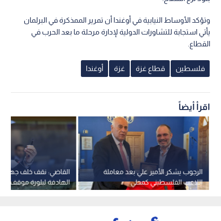
وتؤكد الأوساط النيابية في أوغندا أن تمرير الممذكرة في البرلمان
يأتي استجابة للتشاورات الدولية لإدارة مرحلة ما بعد الحرب في
القطاع.
فلسطين
قطاع غزة
غزة
أوغندا
اقرأ أيضاً
الرجوب يشكر الأمير علي بعد معاملة
القاضي: نقف خلف جهود ا
اللاعب الفلسطيني كمحلي
الهادفة لبلورة موقف عرب
يوقف انتهاكات الاحتلال