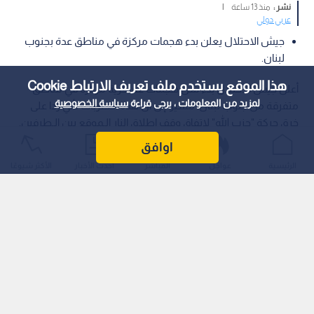
نشر :
منذ 13 ساعة
|
عربي دولي
جيش الاحتلال يعلن بدء هجمات مركزة في مناطق عدة بجنوب
لبنان.
هذا الموقع يستخدم ملف تعريف الارتباط Cookie
أعلن جيش الاحتلال بدء شن هجمات عسكرية مركزة في مناطق
لمزيد من المعلومات ، يرجى قراءة
سياسة الخصوصية
متفرقة من جنوب لبنان، مشيرا إلى أن هذه الـضربات تأتي ردا على
خرق حركة "حزب الله" لاتفاق وقف إطلاق النار الـموقع بين الـطرفين.
اوافق
الرئيسية
عواجل
المباشر
أحدث الأخبار
الأكثر شيوعًا