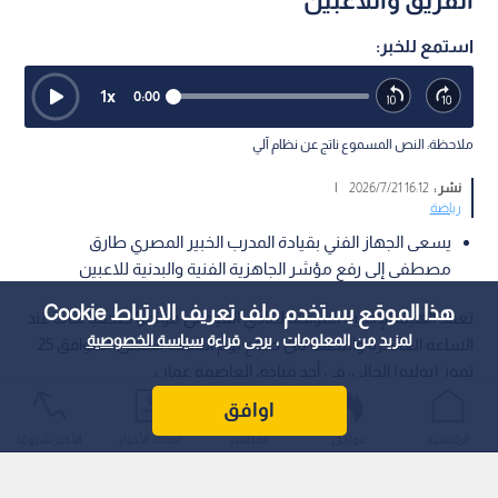
الفريق واللاعبين
استمع للخبر:
1
x
0:00
ملاحظة: النص المسموع ناتج عن نظام آلي
نشر :
16:12 2026/7/21
|
رياضة
يسعى الجهاز الفني بقيادة المدرب الخبير المصري طارق
مصطفى إلى رفع مؤشر الجاهزية الفنية والبدنية للاعبين
هذا الموقع يستخدم ملف تعريف الارتباط Cookie
تعقد الهيئة الإدارية المؤقتة للنادي الفيصلي مؤتمرا صحفيا هاما عند
لمزيد من المعلومات ، يرجى قراءة
سياسة الخصوصية
الساعة العاشرة والنصف من صباح يوم السبت المقبل، الموافق 25
تموز (يوليو) الحالي، في أحد فنادق العاصمة عمان.
اوافق
الرئيسية
عواجل
المباشر
أحدث الأخبار
الأكثر شيوعًا