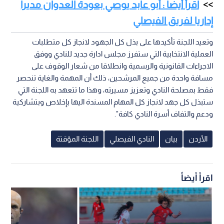
اقرأ أيضا : أبو عابد يوصي بعودة العدوان مديرا
إداريا لفريق الفيصلي
وتعيد اللجنة تأكيدها على بذل كل الجهود لانجاز كل متطلبات
العملية الانتخابية التي ستفرز مجلس ادارة جديد للنادي ووفق
الاجراءات القانونية والرسمية وانطلاقا من شعار الوقوف على
مسافة واحدة من جميع المرشحين، ذلك أن المهمة والغاية تنحصر
فقط بمصلحة النادي وتعزيز مسيرته، وهذا ما تتعهد به اللجنة التي
ستبذل كل جهد لانجاز كل المهام المسندة اليها بإخلاص وبتشاركية
ودعم والتفاف أسرة النادي كافة".
الأردن
بيان
النادي الفيصلي
اللجنة المؤقتة
اقرأ أيضاً