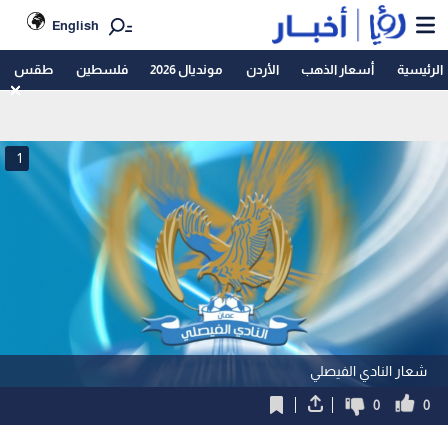
English
الرئيسية
أسعار الذهب
الأردن
مونديال 2026
فلسطين
طقس
1
شعار النادي الفيصلي
0
0