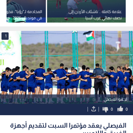
علامة كاملة .. ناشئات الأردن إلى
المخادمة لـ"رؤيا": فخور بت
نصف نهائي غرب آسيا
في مونديال 2026.. فيديو
1
لاعبو الفيصلي
0
0
الفيصلي يعقد مؤتمرا السبت لتقديم أجهزة