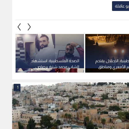
و عاقلة
ية: الاحتلال يقتحم
الصحة الفلسطينية: استشهاد
نادي ا
يم الأمعري ومناطق
الشاب محمد شتية برصاص
الاحتلال غرب رام الله.. والاحتلال
أيلول 2025
يحتجز جثمانه
1