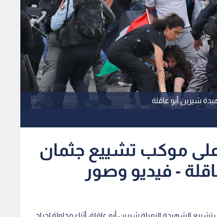
دة شيرين أبو عاقلة
 على موكب تشييع جثمان
قلة - فيديو وصور
شييع الشهيدة الزميلة شيرين أبو عاقلة، أثناء محاولة إخراج