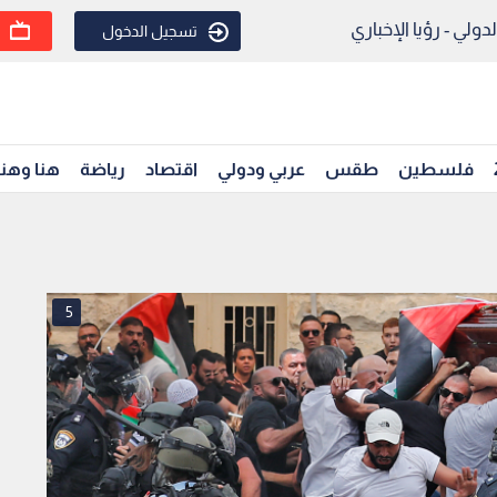
ولي - رؤيا الإخباري
تسجيل الدخول
فلسطين
طقس
عربي ودولي
اقتصاد
رياضة
هنا وهن
5