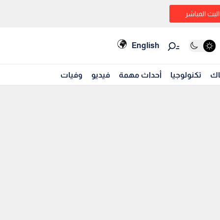
البث المباشر
English
اك
تكنولوجيا
أحداث مهمة
فيديو
وفيات