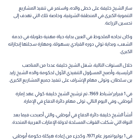
سار الشيخ خليفة على خطى والده، واستمر في تنفيذ المشاريع
التنموية الكبرى في المنطقة الشرقية، وخاصة تلك التي تهدف إلى
تحسين الزراعة.
وكان نجاحه الملحوظ في العين بداية حياة مهنية طويلة في خدمة
الشعب، وبداية تولي دوره القيادي بسهولة، ومهارة سجلتها إنجازاته
الكبرى.
خلال السنوات التالية، شغل الشيخ خليفة عددا من المناصب
الرئيسية، وأصبح المسؤول التنفيذي الأول لحكومة والده الشيخ زايد
بن سلطان، وتولى مهام الإشراف على تنفيذ جميع المشاريع الكبرى.
في 1 فبراير/شباط 1969، تم ترشيح الشيخ خليفة كولي عهد إمارة
أبوظبي، وفي اليوم التالي، تولى مهام دائرة الدفاع في الإمارة.
أنشأ الشيخ خليفة دائرة الدفاع في أبوظبي، والتي أصبحت فيما بعد
النواة التي شكلت القوات المسلحة لدولة الإمارات العربية المتحدة.
في 1 يوليو/تموز عام 1971، وكجزء من إعادة هيكلة حكومة أبوظبي،