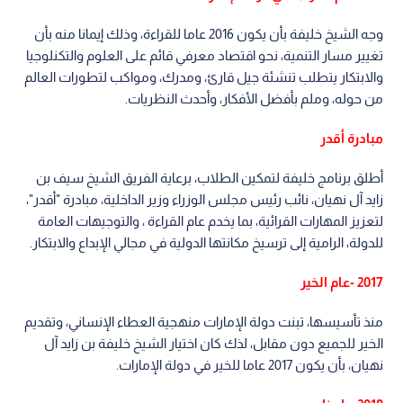
وجه الشيخ خليفة بأن يكون 2016 عاما للقراءة، وذلك إيمانا منه بأن
تغيير مسار التنمية، نحو اقتصاد معرفي قائم على العلوم والتكنلوجيا
والابتكار يتطلب تنشئة جيل قارئ، ومدرك، ومواكب لتطورات العالم
من حوله، وملم بأفضل الأفكار، وأحدث النظريات.
مبادرة أقدر
أطلق برنامج خليفة لتمكين الطلاب، برعاية الفريق الشيخ سيف بن
زايد آل نهيان، نائب رئيس مجلس الوزراء وزير الداخلية، مبادرة "أقدر"،
لتعزيز المهارات القرائية، بما يخدم عام القراءة ، والتوجيهات العامة
للدولة، الرامية إلى ترسيخ مكانتها الدولية في مجالي الإبداع والابتكار.
2017 -عام الخير
منذ تأسيسها، تبنت دولة الإمارات منهجية العطاء الإنساني، وتقديم
الخير للجميع دون مقابل، لذك كان اختيار الشيخ خليفة بن زايد آل
نهيان، بأن يكون 2017 عاما للخير في دولة الإمارات.