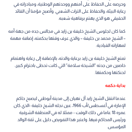
وحرصه على الحفاظ على أمنهم ووحدتهم الوطنية، ومبادراته في
رعاية البيئة، والحفاظ على التراث الشعبي. وأصبح مؤمنا أن القائد
الحقيقي هو الذي يهتم برفاهية شعبه.
كما كان لجلوس الشيخ خليفة بن زايد في مجالس جده من جهة أمه
– الشيخ محمد بن خليفة – والذي عرف وقتها بحكمته، إضافة مهمة
لمهاراته القيادية.
تمتع الشيخ خليفة بن زايد برعاية والدته، بالإضافة إلى رعاية واهتمام
خاصين من جدته "الشيخة سلامة" التي كانت تحظى باحترام كبير،
لحنكتها وحكمتها.
بداية حكمه
عندما انتقل الشيخ زايد آل نهيان إلى مدينة أبوظبي ليصبح حاكم
الإمارة في أغسطس/أب 1966، عين نجله الشيخ خليفة -الذي كان
عمره 18 عاما في ذلك الوقت - ممثلا له في المنطقة الشرقية
ورئيس المحاكم فيها. واعتبر هذا التفويض دليل على ثقة الوالد
المؤسس.