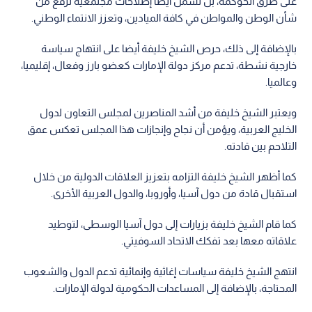
على طرق الحوكمة، بل تشمل أيضا إصلاحات مجتمعية ترفع من
شأن الوطن والمواطن في كافة الميادين، وتعزز الانتماء الوطني.
بالإضافة إلى ذلك، حرص الشيخ خليفة أيضا على انتهاج سياسة
خارجية نشطة، تدعم مركز دولة الإمارات كعضو بارز وفعال، إقليميا،
وعالميا.
ويعتبر الشيخ خليفة من أشد المناصرين لمجلس التعاون لدول
الخليج العربية، ويؤمن أن نجاح وإنجازات هذا المجلس تعكس عمق
التلاحم بين قادته.
كما أظهر الشيخ خليفة التزامه بتعزيز العلاقات الدولية من خلال
استقبال قادة من دول آسيا، وأوروبا، والدول العربية الأخرى.
كما قام الشيخ خليفة بزيارات إلى دول آسيا الوسطى، لتوطيد
علاقاته معها بعد تفكك الاتحاد السوفيتي.
انتهج الشيخ خليفة سياسات إغاثية وإنمائية تدعم الدول والشعوب
المحتاجة، بالإضافة إلى المساعدات الحكومية لدولة الإمارات.