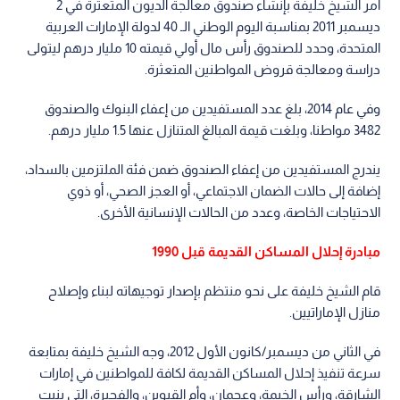
أمر الشيخ خليفة بإنشاء صندوق معالجة الديون المتعثرة في 2
ديسمبر 2011 بمناسبة اليوم الوطني الـ 40 لدولة الإمارات العربية
المتحدة، وحدد للصندوق رأس مال أولي قيمته 10 مليار درهم ليتولى
دراسة ومعالجة قروض المواطنين المتعثرة.
وفي عام 2014، بلغ عدد المستفيدين من إعفاء البنوك والصندوق
3482 مواطنا، وبلغت قيمة المبالغ المتنازل عنها 1.5 مليار درهم.
يندرج المستفيدين من إعفاء الصندوق ضمن فئة الملتزمين بالسداد،
إضافة إلى حالات الضمان الاجتماعي، أو العجز الصحي، أو ذوي
الاحتياجات الخاصة، وعدد من الحالات الإنسانية الأخرى.
مبادرة إحلال المساكن القديمة قبل 1990
قام الشيخ خليفة على نحو منتظم بإصدار توجيهاته لبناء وإصلاح
منازل الإماراتيين.
في الثاني من ديسمبر/كانون الأول 2012، وجه الشيخ خليفة بمتابعة
سرعة تنفيذ إحلال المساكن القديمة لكافة للمواطنين في إمارات
الشارقة، ورأس الخيمة، وعجمان، وأم القيوين، والفجيرة، التي بنيت