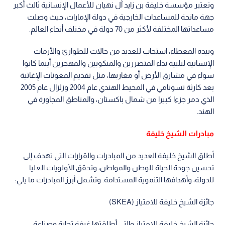
وتعتبر مؤسسة خليفة بن زايد آل نهيان للأعمال الإنسانية ثالث أكبر
جهة مانحة للمساعدات الخارجية في دولة الإمارات، حيث وصلت
مساعداتها المختلفة لأكثر من 70 دولة في مختلف أنحاء العالم.
وبيده المعطاء، استجاب للعديد من حالات للطوارئ والأزمات
الإنسانية لتلبية نداء المتضررين والمنكوبين والمهجرين أينما كانوا
سواء في مشارق الأرض أو مغاربها، مثل تقديم المعونات الإغاثية
بعد كارثة تسونامي في المحيط الهندي عام 2004 وزلزال عام 2005
الذي دمر جزءا كبيرا من شمال باكستان، والمناطق المجاورة في
الهند.
مبادرات الشيخ خليفة
أطلق الشيخ خليفة العديد من المبادرات والقرارات التي تهدف إلى
تحسين جودة الحياة للوطن والمواطن، وتحقق الأولويات العليا
للدولة، وأهدافها التنموية المستدامة. وتشمل أبرز المبادرات ما يلي:
جائزة الشيخ خليفة للامتياز (SKEA)
جائزة الشيخ خليفة للامتياز والتي أطلقتها غرفة تجارة وصناعة