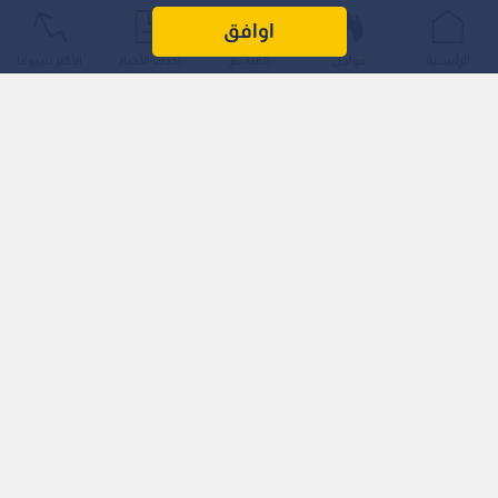
اوافق
أعربت دولة الإمارات العربية المتحدة، في بيان رسمي صادر عن وزارة
الرئيسية
عواجل
المباشر
أحدث الأخبار
الأكثر شيوعًا
خارجيتها، عن إدانتها واستنكارها الشديدين للهجمات الإيرانية
العدوانية التي استهدفت ناقلتي النفط الوطنيتين "ممباسا"
و"الباهية".
وجاء ذلك إثر تعرض الناقلتين لهجوم بصواريخ جوالة خلال مرورهما
في الممر الجنوبي لمضيق هرمز، ضمن نطاق المياه الإقليمية