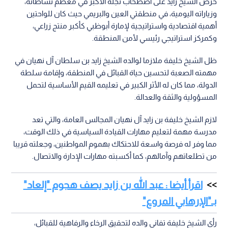
حرص الشيخ زايد على اصطحاب نجله الأكبر في معظم نشاطاته،
وزياراته اليومية، في منطقتي العين والبريمي حيث كان للواحتين
أهمية اقتصادية واستراتيجية لإمارة أبوظبي كأكبر منتج زراعي،
وكمركز استراتيجي رئيسي لأمن المنطقة.
ظل الشيخ خليفة ملازما لوالده الشيخ زايد بن سلطان آل نهيان في
مهمته الصعبة لتحسين حياة القبائل في المنطقة، وإقامة سلطة
الدولة، مما كان له الأثر الكبير في تعليمه القيم الأساسية لتحمل
المسؤولية والثقة والعدالة.
لازم الشيخ خليفة بن زايد آل نهيان المجالس العامة، والتي تعد
مدرسة مهمة لتعليم مهارات القيادة السياسية في ذلك الوقت،
مما وفر له فرصة واسعة للاحتكاك بهموم المواطنين، وجعلته قريبا
من تطلعاتهم وآمالهم، كما أكسبته مهارات الإدارة والاتصال.
اقرأ أيضا : عبد الله بن زايد يصف هجوم "إلعاد"
بـ"الإرهابي المروع"‏
رأى الشيخ خليفة تفاني والده لتحقيق الرخاء والرفاهية للقبائل،