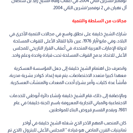
نوفمبر/تشرين الثاني 2004، في أعقاب وفاة الشيخ زايد بن سلطان
آل نهيان في 2 نوفمبر/تشرين الثاني 2004.
مجالات من السلطة والتنمية
شارك الشيخ خليفة على نطاق واسع في مجالات التنمية الأخرى في
البلاد، وفي مايو/أيار 1976، عين نائبا للقائد الأعلى للقوات المسلحة
لدولة الإمارات العربية المتحدة، في أعقاب القرار التاريخي للمجلس
الأعلى للاتحاد بدمج القوات المسلحة تحت قيادة واحدة وعلم واحد.
وانصرف جل اهتمام الشيخ خليفة إلى جعل المؤسسة العسكرية
معهدا كبيرا متعدد الاختصاصات، يتم فيه إعداد كوادر بشرية مدربة،
فأنشأ عدة كليات، وأمر بشراء أحدث المعدات والمنشآت العسكرية.
وبالإضافة إلى ذلك، قام الشيخ خليفة بإنشاء دائرة أبوظبي للخدمات
الاجتماعية والمباني التجارية المعروفة باسم (لجنة خليفة) في عام
1981، ويقدم القسم قروض البناء للمواطنين.
كان المنصب المهم الآخر الذي شغله الشيخ خليفة في أواخر
ثمانينيات القرن الماضي هو قيادة " المجلس الأعلى للبترول (الذي تم