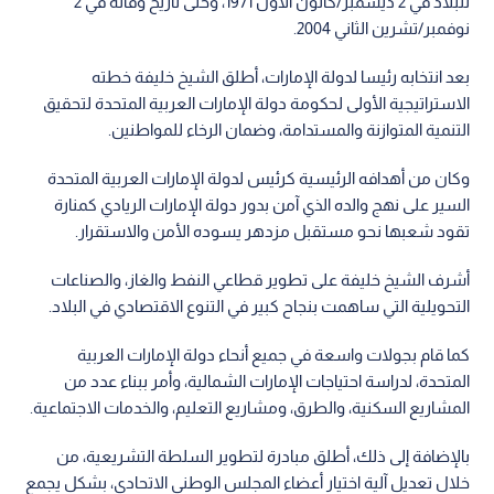
للبلاد في 2 ديسمبر/كانون الأول 1971، وحتى تاريخ وفاته في 2
نوفمبر/تشرين الثاني 2004.
بعد انتخابه رئيسا لدولة الإمارات، أطلق الشيخ خليفة خطته
الاستراتيجية الأولى لحكومة دولة الإمارات العربية المتحدة لتحقيق
التنمية المتوازنة والمستدامة، وضمان الرخاء للمواطنين.
وكان من أهدافه الرئيسية كرئيس لدولة الإمارات العربية المتحدة
السير على نهج والده الذي آمن بدور دولة الإمارات الريادي كمنارة
تقود شعبها نحو مستقبل مزدهر يسوده الأمن والاستقرار.
أشرف الشيخ خليفة على تطوير قطاعي النفط والغاز، والصناعات
التحويلية التي ساهمت بنجاح كبير في التنوع الاقتصادي في البلاد.
كما قام بجولات واسعة في جميع أنحاء دولة الإمارات العربية
المتحدة، لدراسة احتياجات الإمارات الشمالية، وأمر ببناء عدد من
المشاريع السكنية، والطرق، ومشاريع التعليم، والخدمات الاجتماعية.
بالإضافة إلى ذلك، أطلق مبادرة لتطوير السلطة التشريعية، من
خلال تعديل آلية اختيار أعضاء المجلس الوطني الاتحادي، بشكل يجمع