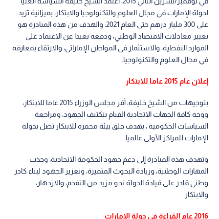
في نوفمبر/تشرين الثاني 2015، اعتمد الشيخ خليفة السياسة العليا
لدولة الإمارات في مجال العلوم والتكنولوجيا والابتكار، بميزانية تزيد
على 300 مليار درهم حتى العام 2021. والهدف من هذه المبادرة هو
تغيير معادلات الاقتصاد الوطني، ودفعه بعيدا عن الاعتماد على
الموارد النفطية، والاستثمار في المواطن الإماراتي، والارتقاء بمعارفه
في مجال العلوم والتكنولوجيا.
إعلان عام 2015 عاما للابتكار
بتوجيهات من الشيخ خليفة، أقر مجلس الوزراء 2015 عاما للابتكار،
ووجه كافة الجهات الاتحادية القيام بتكثيف الجهود، ومراجعة
السياسات الحكومية ، بهدف خلق بيئة محفزة للابتكار تصل بدولة
الإمارات للمراكز الأولى عالميا.
وتهدف هذه المبادرة إلى دعم جهود الحكومة الاتحادية، وجذب
المهارات الوطنية، وزيادة البحوث المتميزة، وتعزيز الجهود لبناء كادر
وطني قادر على قيادة الدولة نحو مزيد من التقدم، والازدهار،
والابتكار.
2016 عام القراءة في دولة الإمارات