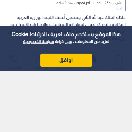
نشر :
منذ 23 ساعة
|
آخر تحديث :
منذ 21 ساعة
الأردن
جلالة الملك عبدالله الثاني يستقبل أعضاء اللجنة الوزارية العربية
المكلفة بالتحرك الدولي لمواجهة السياسات والإجراءات الإسرائيلية
غير القانونية في مدينة القدس المحتلة، بحضور سمو الأمير الحسين
هذا الموقع يستخدم ملف تعريف الارتباط Cookie
بن عبدالله الثاني ولي العهد.
لمزيد من المعلومات ، يرجى قراءة
سياسة الخصوصية
اوافق
الرئيسية
عواجل
المباشر
أحدث الأخبار
الأكثر شيوعًا
اقرأ أيضا: الملك: الأردن مستمر في حماية