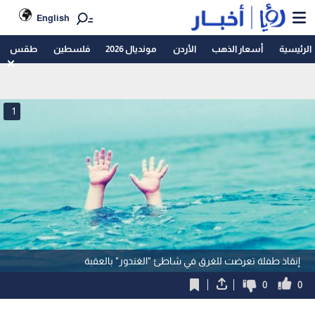
English
الرئيسية
أسعار الذهب
الأردن
مونديال 2026
فلسطين
طقس
1
إنقاذ طفلة تعرضت للغرق في شاطئ "الغندور" بالعقبة
0
0