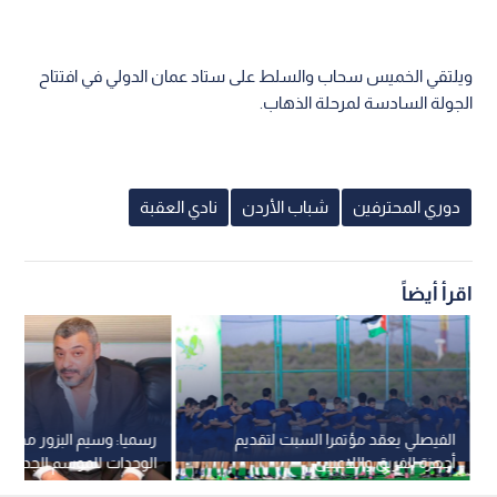
ويلتقي الخميس سحاب والسلط على ستاد عمان الدولي في افتتاح
الجولة السادسة لمرحلة الذهاب.
دوري المحترفين
شباب الأردن
نادي العقبة
اقرأ أيضاً
الفيصلي يعقد مؤتمرا السبت لتقديم
رسميا: وسيم البزور مديرا ف
أجهزة الفريق واللاعبين
الوحدات للموسم الجديد