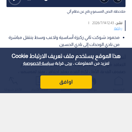
ملاحظة: النص المسموع ناتج عن نظام آلي
نشر :
12:43 2026/7/14
|
رياضة
محمود شوكت ثاني ركيزة أساسية ولاعب وسط ينتقل مباشرة
من نادي الوحدات إلى نادي الحسين
هذا الموقع يستخدم ملف تعريف الارتباط Cookie
أعلن مجلس إدارة نادي الحسين الرياضي رسميا، عن إتمام إجراءات
لمزيد من المعلومات ، يرجى قراءة
سياسة الخصوصية
التعاقد مع لاعب خط الوسط المتميز محمود شوكت، ليدعم
صفوف الفريق الأول لكرة القدم بعقد احترافي يمتد لموسمين
متتاليين، قادما من صفوف القطب المنافس نادي الوحدات، في
اوافق
صفقة مدوية تشعل سوق الانتقالات المحلية.
الرئيسية
عواجل
المباشر
أحدث الأخبار
الأكثر شيوعًا