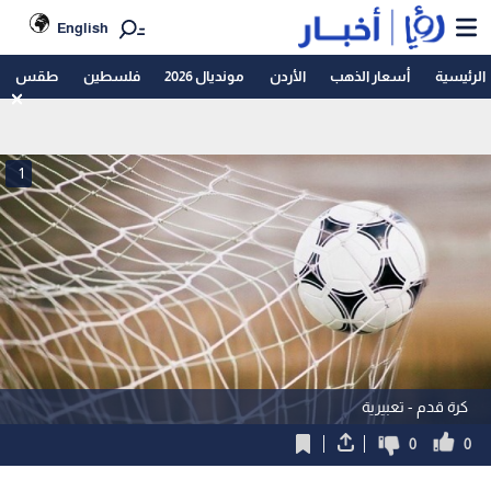
English
الرئيسية
أسعار الذهب
الأردن
مونديال 2026
فلسطين
طقس
1
كرة قدم - تعبيرية
0
0