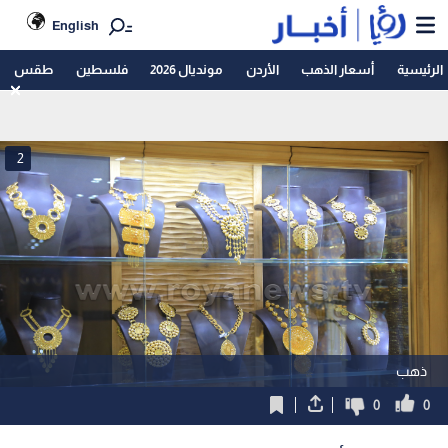
English
الرئيسية
أسعار الذهب
الأردن
مونديال 2026
فلسطين
طقس
2
ذهب
0
0