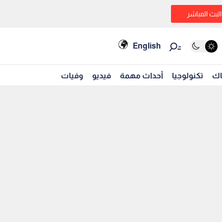
البث المباشر
English
اك
تكنولوجيا
أحداث مهمة
فيديو
وفيات