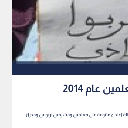
 - قالت نقابة المعلمين الاردنيين انها سجلت 56 حالة اعتداء متنوعة على معلمين ومشرفين تربويين ومدراء