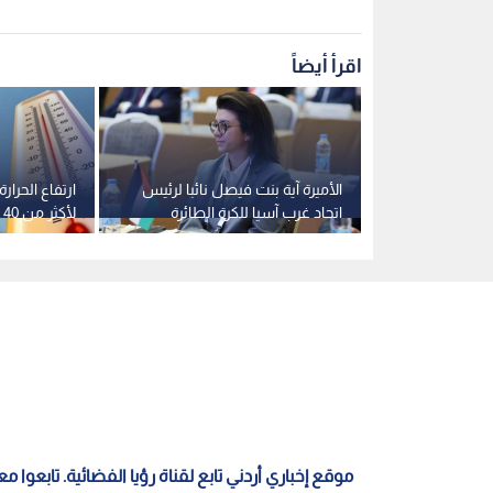
اقرأ أيضاً
صدر اشتراطات
الأميرة آية بنت فيصل نائبا لرئيس
ارتفاع الحرا
ما والمايونيز
اتحاد غرب آسيا للكرة الطائرة
ل
القادمة في ا
موقع إخباري أردني تابع لقناة رؤيا الفضائية. تابعوا 