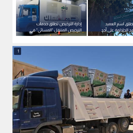
تطلق اسم العميد
إدارة الترخيص تطلق خدمات
الحكوم
د الحلالمة على أحد
الترخيص المتنقل "المسائي" في
للعام 
مة
برقش الأحد
البرنام
التحدي
1