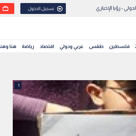
ولي - رؤيا الإخباري
تسجيل الدخول
فلسطين
طقس
عربي ودولي
اقتصاد
رياضة
هنا وهن
1