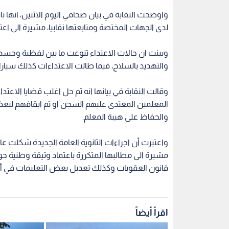
واوضحت النقابة في بيان صحافي اليوم الاثنين، انها
لدى الجهات المختصة ومتابعتها نقابيا، مشيرة الى اع
وبينت ان حالات الاعتداء تنوعت ما بين لفظية وجسدي
والتهديد بالسلاح، فيما طالت الاعتداءات كذلك سيارا
وقالت النقابة في بيانها انه تم حل اغلب قضايا الاع
المعلمين المعتدى عليهم السجن او تم ايقافهم لبعض
والحفاظ على هيبة المعلم.
واعتبرت أن اجراءات الثانوية العامة الجديدة شكلت عا
مشيرة الى مطالبها المتكررة باعتماد وثيقة وطنية ح
قانون العقوبات وكذلك تعديل بعض التعليمات في أص
اقرأ أيضاً