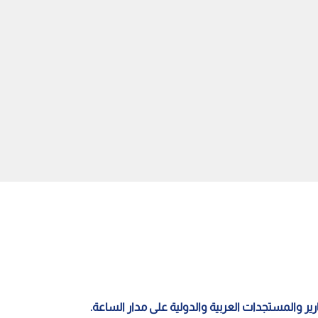
م التطبيقية" تحتضن
وزير الزراعة: القطاع الزراعي يحقق
بي – عمان".. ملتقى
أعلى نسبة نمو وتوسع كبير في
ين وصناع التغيير
الصادرات الوطنية
قارير والمستجدات العربية والدولية على مدار الساعة.