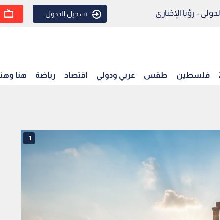
ولي - رؤيا الإخباري
تسجيل الدخول
فلسطين
طقس
عربي ودولي
اقتصاد
رياضة
هنا وهن
1