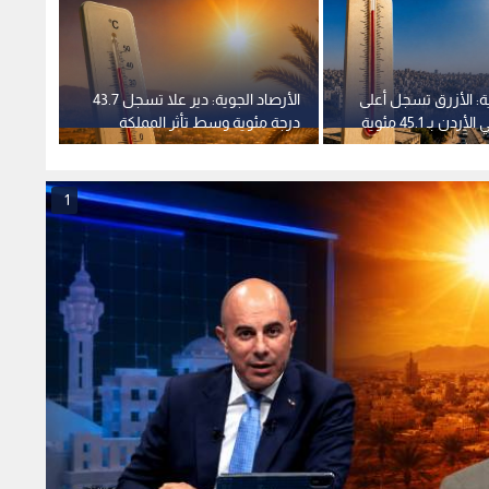
ية: الأزرق تسجل أعلى
الأرصاد الجوية: دير علا تسجل 43.7
طقس ال
ن بـ 45.1 مئوية
درجة مئوية وسط تأثر المملكة
الحارة
بكتلة حارة
1