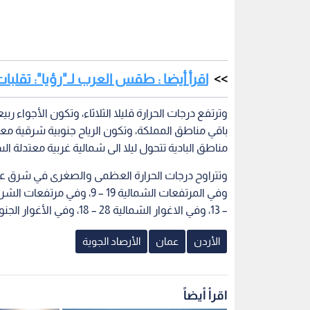
اقرأ أيضا : طقس العرب لـ"رؤيا": تقلبا
وترتفع درجات الحرارة قليلا الثلاثاء، وتكون الأجواء ر
باقي مناطق المملكة، وتكون الرياح جنوبية شرقية مع
مناطق البادية تتحول ليلا الى شمالية غربية معتدلة ال
– 13، وفي الاغوار الشمالية 28 – 18، وفي الأغوار الجنوبية 32 – 20، وفي البحر الميت وخليج العقبة 29 – 19 درجة مئوية.
الأردن
عمان
الأرصاد الجوية
اقرأ أيضاً