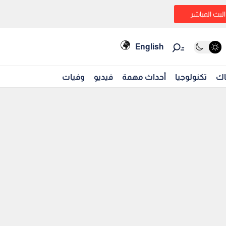
البث المباشر
English
اك
تكنولوجيا
أحداث مهمة
فيديو
وفيات