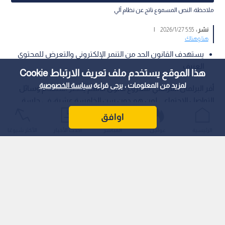
ملاحظة: النص المسموع ناتج عن نظام آلي
نشر :
5:55 2026/1/27
|
هنا وهناك
يستهدف القانون الحد من التنمر الإلكتروني والتعرض للمحتوى
العنيف
هذا الموقع يستخدم ملف تعريف الارتباط Cookie
لمزيد من المعلومات ، يرجى قراءة
سياسة الخصوصية
أقر البرلمان الفرنسي مشروع قانون حاسم يحظر استخدام وسائل
التواصل الاجتماعي لمن هم دون سن الخامسة عشرة، في جلسة
استمرت حتى ساعات الصباح الأولى من يوم الثلاثاء.
اوافق
الرئيسية
عواجل
المباشر
أحدث الأخبار
الأكثر شيوعًا