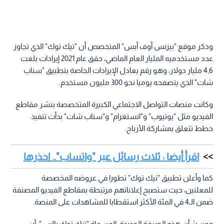
وذكر موقع "بيزنس أوف أبس" المتخصص أن "تيك توك" الذي تجاوز
عدد مستخدميه المليار العام الماضي، حقق عام 2021 إيرادات بلغت
4,6 مليار دولار، وهو رقم يعادل الإيرادات الخاصة بتطبيق "سناب
شات" الذي يتصفحه يوميا نحو 300 مليون مستخدم.
وكانت منصات التواصل الاجتماعي الكبيرة المتخصصة بنشر مقاطع
الفيديو مثل "يوتيوب" و"انستغرام" و"سناب شات" بدأت تنفيذ
خطط تتعلق بمشاركة الأرباح.
اقرأ أيضا : ثلاث رسائل عبر "واتساب".. احذرها
كما وأعلن تطبيق "تيك توك" تطورا في عروضه المخصصة
للمعلنين، حيث ستصبح إعلاناتهم مرتبطة بمقاطع الفيديو المصنفة
ضمن الـ4 في المئة الأكثر استقطابا للمشاهدات على المنصة.
ومن شأن هذه الصيغة الجديدة، المسماة "تيك توك بالس"، أن