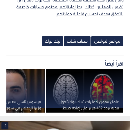
تضمن للمعلنين كذلك ربط إعلاناتهم بمحتوى حسابات خاضعة
للتحقق بهدف تحسين فاعلية حملاتهم.
مواقع التواصل
سناب شات
تيك توك
اقرأ أيضاً
علماء ينفون ادعاءات "تيك توك" حول
مرسوم رئاسي بتعيين خالد
قدرة تردد 432 هرتز على إعادة ضبط
وزيرا للإعلام في سوريا خل
الدماغ
المصطفى
1