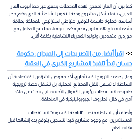
كما بين أن الغاز المغذي لهذه المحطات يتدفق عبر خط أنبوب الغاز
العربي، بينما يشكل مشروع وحدة التغويز الشاطئية، الذي وضع حجر
أساسه، خطوة حاسمة لتوفير احتياطي استراتيجي للمملكة بطاقة
تشغيلية تبلغ 700 مليون قدم مكعب يوميا، مما يتيح التعامل مع
موردين متعددين وتوليد الكهرباء النشاطية بكلفة أقل.
اقرأ أيضا: من التصريحات إلى الميدان: حكومة
حسان تبدأ تنفيذ المشاريع الكبرى في العقبة
وعلى صعيد الترويج الاستثماري، أكد مفوض الشؤون الاقتصادية أن
السلطة لا تسعى لنقل المصانع المحلية، بل تشغل خطة ترويجية
طموحة لاستقطاب رؤوس الأموال الأجنبية التي تبحث عن ملاذ
آمن في ظل الظروف الجيوبوليتيكية في المنطقة.
وأضاف أن السلطة فتحت "النافذة الآسيوية" لاستقطاب
المستثمرين، مع وجود مشاريع قيد التسجيل يتوقع بدء إنشائها قبل
نهاية العام.