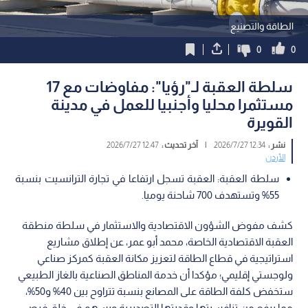
الطاقة والتصنيع
0
0
سلطة العقبة لـ"رؤيا": مفاوضات مع 17
مستثمرا محليا وأجنبيا للعمل في مدينة
القويرة
نشر :
12:34 2026/7/27
|
آخر تحديث :
12:47 2026/7/27
الأردن
سلطة العقبة: العقبة تسجل ارتفاعا في تجارة الترانسيت بنسبة
55% وتستهدف 700 شاحنة يوميا.
كشف مفوض الشؤون الاقتصادية والاستثمار في سلطة منطقة
العقبة الاقتصادية الخاصة، محمد أبو عمر، عن إطلاق مشاريع
استراتيجية في قطاع الطاقة لتعزيز مكانة العقبة كمركز صناعي
ولوجستي إقليمي؛ مؤكدا أن خدمة المناطق الصناعية بالغاز الطبيعي
ستخفض كلفة الطاقة على المصانع بنسبة تتراوح بين 40% و50%،
مما يرفع من تنافسيتها وقدرتها التصديرية ويسهم في خلق فرص