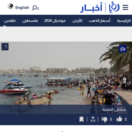
English
الرئيسية
أسعار الذهب
الأردن
مونديال 2026
فلسطين
طقس
1
شاطئ العقبة
0
0