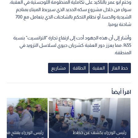
وختم أبو عمر بالتأكيد على تكاملية المنظومة اللوجستية في العقبة،
سواء من خلال مشروع سكه الحديد الذي سيربط الميناء بمناجم
الشيدية والحسا، أو نظام التحكم بالشاحنات الذي يتعامل مع 700
شاحنة يوميا.
وأشار إلى أن هذه الجهود أدت إلى ارتفاع تجارة "الترانسيت" بنسبة
55%، مما يعزز دور العقبة كشريان حيوي لسلاسل التزويد في
المنطقة.
خط الغاز
العقبة
الطاقة
مشاريع
اقرأ أيضاً
رئيس الوزراء يكشف عن خطط
رئيس الوزراء يفتتح محطتي