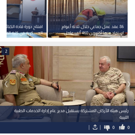
86 عقد عمل جماعي خلال ثلاثة أعوام
افتتاح دورة قادة الكتائب 
استفاد منها أكثر من 460 ألف عامل
العسكرية في كلية القيادة 
وعاملة
الملكية الأردنية
2
رئيس هيئة الأركان المشتركة يستقبل مدير عام إدارة الخدمات الطبية
الليبية
0
0