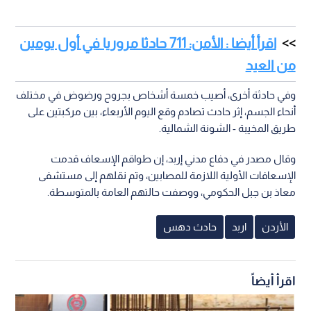
اقرأ أيضا : الأمن: 711 حادثا مروريا في أول يومين
من العيد
وفي حادثة أخرى، أصيب خمسة أشخاص بجروح ورضوض في مختلف
أنحاء الجسم، إثر حادث تصادم وقع اليوم الأربعاء، بين مركبتين على
طريق المخيبة - الشونة الشمالية.
وقال مصدر في دفاع مدني إربد، إن طواقم الإسعاف قدمت
الإسعافات الأولية اللازمة للمصابين، وتم نقلهم إلى مستشفى
معاذ بن جبل الحكومي، ووصفت حالتهم العامة بالمتوسطة.
الأردن
اربد
حادث دهس
اقرأ أيضاً