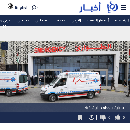
English
الرئيسية
أسعار الذهب
الأردن
صحة
فلسطين
طقس
عربي و
1
سيارة إسعاف - ارشيفية
0
0