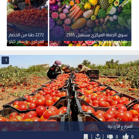
سوق الجملة المركزي يستقبل 2555
2272 طنا من الخضار ترد
طنا من الخضار والفواكه
55 قرشا
1
المزارع الأردنية
0
0