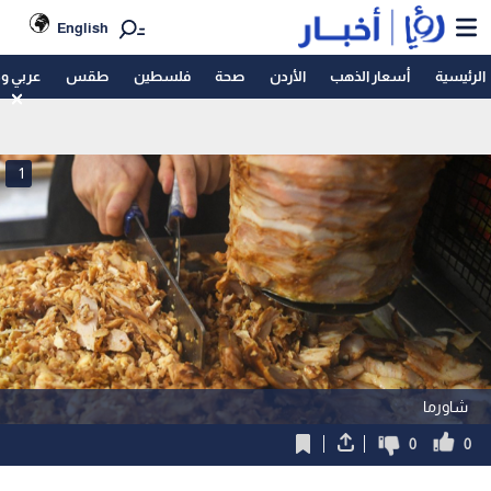
English
الرئيسية
أسعار الذهب
الأردن
صحة
فلسطين
طقس
عربي و
1
شاورما
0
0