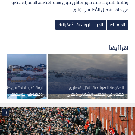
وخلافا للسويد حيث يدور نقاش حول هذه القضية، الدنمارك عضو
في حلف شمال الأطلسي (ناتو).
الدنمارك
الحرب الروسية الأوكرانية
اقرأ أيضاً
الحكومة الهولندية: نبذل قصارى
أزمة "غرينلاند" بين طمو
جهدنا في القطب الشمالي ونجري
وخطوط "كوبنهاجن" الحمر
المزيد من التدريبات في غرينلاند
3