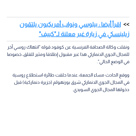
اقرأ أيضا : بيلوسي ونواب أمريكيون يلتقون
زيلينسكي في زيارة غير معلنة لـ"كييف"
ونقلت وكالة الصحافة الفرنسية عن كوفود قوله "انتهاك روسي آخر
للمجال الجوي الدنماركي هذا غير مقبول إطلاقا ومثير للقلق، خصوصا
في الوضع الحالي".
ووقع الحادث مساء الجمعة، عندما حلقت طائرة استطلاع روسية
في المجال الجوي الدنماركي شرق بورنهولم (جزيرة دنماركية) قبل
دخولها المجال الجوي السويدي.