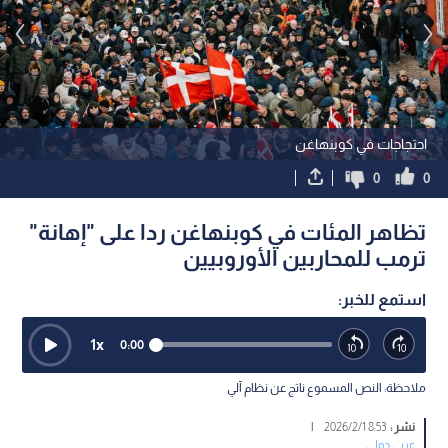
احتجاجات في كوبنهاغن
0
0
تظاهر المئات في كوبنهاغن ردا على "إهانة"
ترمب للمحاربين الأوروبيين
استمع للخبر:
1
x
0:00
ملاحظة: النص المسموع ناتج عن نظام آلي
نشر :
8:53 2026/2/1
|
عربي دولي