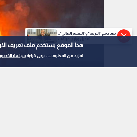
بعد دمج "التربية" و"التعليم العالي"..
تعديل وزاري مرتقب...
هذا الموقع يستخدم ملف تعريف الارتباط e
لمزيد من المعلومات ، يرجى قراءة
سياسة الخصوص
0
0
الدفاع الروسية: اس
تحملان إمدادات عسكر