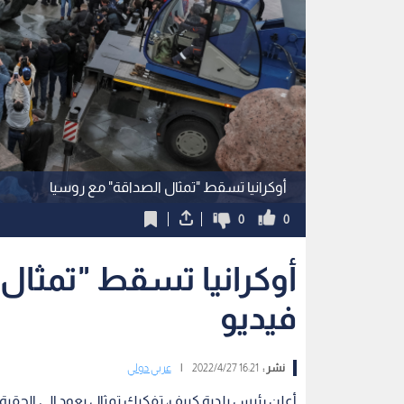
أوكرانيا تسقط "تمثال الصداقة" مع روسيا
0
0
أوكرانيا تسقط "تمثال 
فيديو
نشر :
16:21 2022/4/27
|
عربي دولي
أعلن رئيس بلدية كييف، تفكيك تمثال يعود إلى الحقبة 