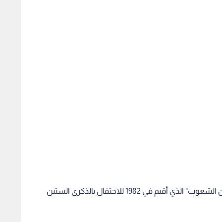
وكان التمثال موضوعا تحت نصب "قوس الصداقة بين الشعوب" الذي أقيم في 1982 للاحتفال بالذكرى الستين