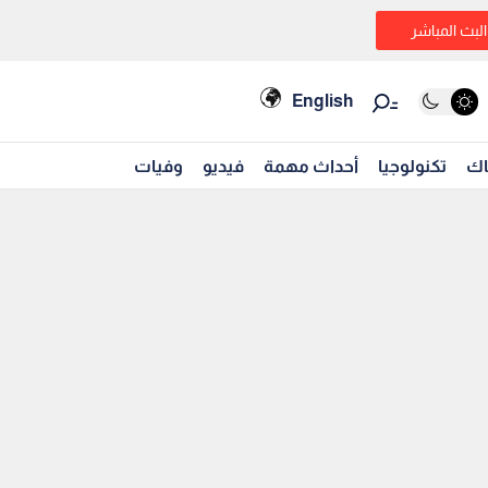
البث المباشر
English
اك
تكنولوجيا
أحداث مهمة
فيديو
وفيات