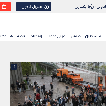
ولي - رؤيا الإخباري
تسجيل الدخول
فلسطين
طقس
عربي ودولي
اقتصاد
رياضة
هنا وهن
1