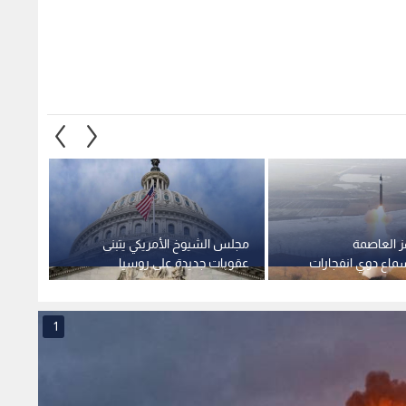
ز العاصمة
مجلس الشيوخ الأمريكي يتبنى
إعلام 
 سماع دوي انفجارات
عقوبات جديدة على روسيا
الناتو
في كييف عقب تحذير من هجوم
تستهدف قطاع الطاقة
لاختبا
تية
1