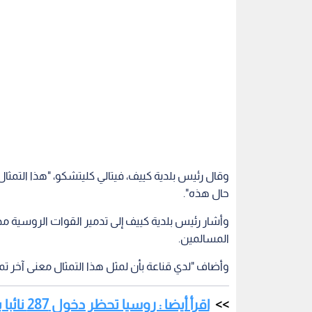
وقال رئيس بلدية كييف، فيتالي كليتشكو، "هذا التمثال 
حال هذه".
وأشار رئيس بلدية كييف إلى تدمير القوات الروسية مد
المسالمين.
وأضاف "لدي قناعة بأن لمثل هذا التمثال معنى آخر تما
اقرأ أيضا : روسيا تحظر دخول 287 نائبا بريطانيا إلى أراضيها