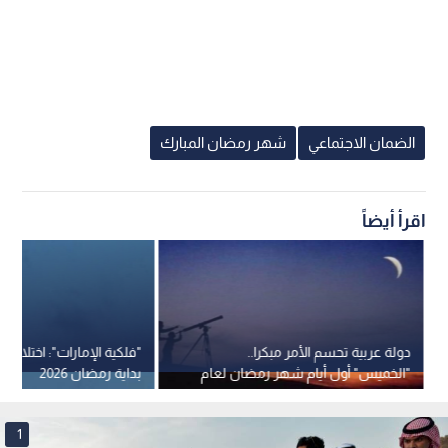
الضمان الاجتماعي
شهر رمضان المبارك
اقرأ أيضاً
دولة عربية تحسم الأمر مبكرا..
"فلكية الإمارات": اختلاف
"الخميس" أول أيام شهر رمضان لعام
بداية رمضان 2026
2026
1