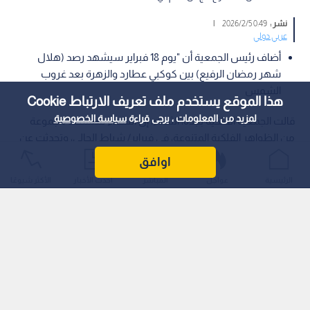
نشر :
0:49 2026/2/5
|
عربي دولي
أضاف رئيس الجمعية أن "يوم 18 فبراير سيشهد رصد (هلال
شهر رمضان الرفيع) بين كوكبي عطارد والزهرة بعد غروب
الشمس
هذا الموقع يستخدم ملف تعريف الارتباط Cookie
لمزيد من المعلومات ، يرجى قراءة
سياسة الخصوصية
قالت الجمعية الفلكية بجدة، الثلاثاء، إن السماء ستشهد مجموعة
من الظواهر الفلكية المتنوعة، في فبراير/ شباط الحالي، وتحدثت عن
شرط لظهور "الهلال الرفيع" لشهر رمضان المقبل في يوم 18 من
اوافق
نفس الشهر بعد غروب الشمس، بينما يظهر بوضوح في يوم 19
الرئيسية
عواجل
المباشر
أحدث الأخبار
الأكثر شيوعًا
فبراير 2026.