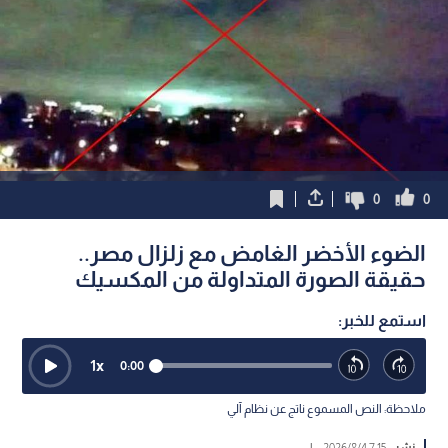
0
0
الضوء الأخضر الغامض مع زلزال مصر..
حقيقة الصورة المتداولة من المكسيك
استمع للخبر:
1
x
0:00
ملاحظة: النص المسموع ناتج عن نظام آلي
نشر :
7:15 2026/8/4
|