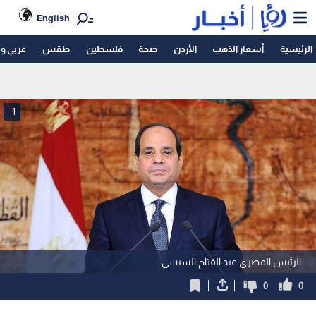
English
الرئيسية
أسعار الذهب
الأردن
صحة
فلسطين
طقس
عربي و
1
الرئيس المصري عبد الفتاح السيسي
0
0