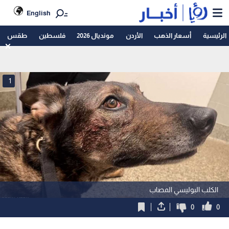
English
الرئيسية
أسعار الذهب
الأردن
مونديال 2026
فلسطين
طقس
1
الكلب البوليسي المصاب
0
0