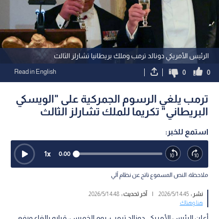
الرئيس الأمريكي دونالد ترمب وملك بريطانيا تشارلز الثالث
Read in English
0
0
ترمب يلغي الرسوم الجمركية على "الويسكي
البريطاني" تكريما للملك تشارلز الثالث
استمع للخبر:
1
x
0:00
ملاحظة: النص المسموع ناتج عن نظام آلي
نشر :
4:45 2026/5/1
|
آخر تحديث :
4:48 2026/5/1
هنا وهناك
أعلن الرئيس الأمريكي دونالد ترمب، يوم الخميس، قراره بإلغاء ورفع