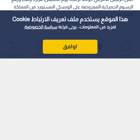
الرسوم الجمركية المفروضة على الويسكي المستورد من المملكة
المتحدة.
هذا الموقع يستخدم ملف تعريف الارتباط Cookie
لمزيد من المعلومات ، يرجى قراءة
سياسة الخصوصية
اوافق
الرئيسية
عواجل
المباشر
أحدث الأخبار
الأكثر شيوعًا
وجاءت هذه الخطوة تزامنا مع اليوم الأخير من زيارته الاحتفالية
بمناسبة اقتراب الذكرى الـ 250 لاستقلال الولايات المتحدة.
تعاون تجاري وإشادة بـ"أعظم ملك"
وفي منشور له على منصة "تروث سوشيال"، أوضح ترمب أنه