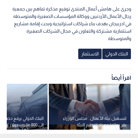
وجرى على هامش أعمال المنتدى توقيع مذكرة تفاهم بين جمعية
رجال الأعمال الأردنيين ووكالة المؤسسات الصغيرة والمتوسطة
في اذربيجان بهدف بناء شراكات استراتيجية وبحث إقامة مشاريع
استثمارية مشتركة والتعاون في مجال الشركات الصغيرة
والمتوسطة.
البنك الدولي
الاستثمار
اقرأ أيضاً
لتسهيل بيئة الأعمال.. مجلس الوزراء
البنك الدولي يرفع حصة مص
يقر نظاما معدلا لتنظيم البيئة
إلى 800 مليون دولار ل
الاستثمارية
الحرب