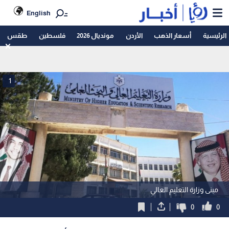
English
الرئيسية
أسعار الذهب
الأردن
مونديال 2026
فلسطين
طقس
1
مبنى وزارة التعليم العالي
0
0