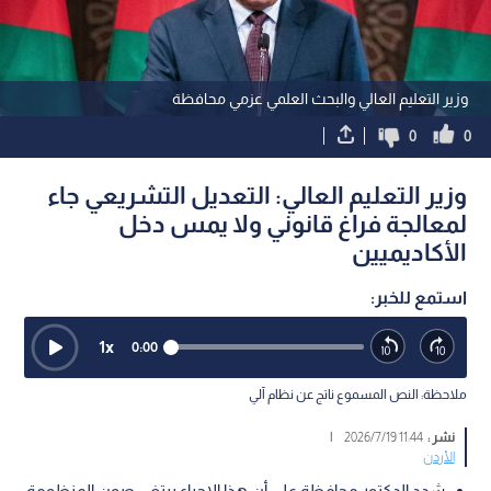
وزير التعليم العالي والبحث العلمي عزمي محافظة
0
0
وزير التعليم العالي: التعديل التشريعي جاء
لمعالجة فراغ قانوني ولا يمس دخل
الأكاديميين
استمع للخبر:
1
x
0:00
ملاحظة: النص المسموع ناتج عن نظام آلي
نشر :
11:44 2026/7/19
|
الأردن
شدد الدكتور محافظة على أن هذا الإجراء يبتغي صون المنظومة