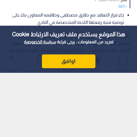
رياضة
جاء قرار التعاقد مع طارق مصطفى وطاقمه المعاون بناء على
توصية فنية رفعتها اللجنة المتخصصة في النادي
هذا الموقع يستخدم ملف تعريف الارتباط Cookie
أعلن مجلس إدارة النادي الفيصلي، يوم الأحد 5 يوليو/ تموز، عن
لمزيد من المعلومات ، يرجى قراءة
سياسة الخصوصية
تشكيل الجهاز الفني المعاون الكامل والجديد للمدير الفني المصري
الكابتن طارق مصطفى، وذلك استكمالا للتحضيرات الفنية والإدارية
المكثفة للفريق الأول لكرة القدم استعدادا لخوض غمار منافسات
اوافق
الموسم الكروي الجديد.
الرئيسية
عواجل
المباشر
أحدث الأخبار
الأكثر شيوعًا