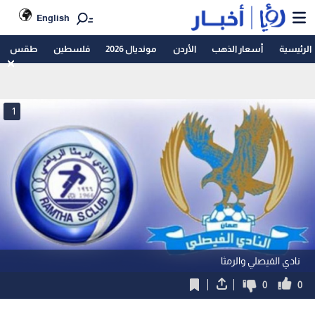
English
الرئيسية
أسعار الذهب
الأردن
مونديال 2026
فلسطين
طقس
1
نادي الفيصلي والرمثا
0
0