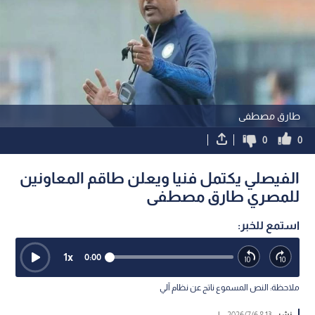
طارق مصطفى
0
0
الفيصلي يكتمل فنيا ويعلن طاقم المعاونين
للمصري طارق مصطفى
استمع للخبر:
1
x
0:00
ملاحظة: النص المسموع ناتج عن نظام آلي
نشر :
8:13 2026/7/6
|