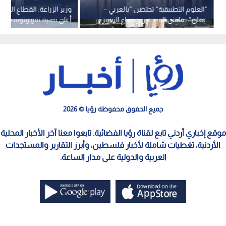
"العلوم التطبيقية" تحتضن "بالعربي –
وزير الزراعة: القطاع الزرا
عمان".. ملتقى المبدعين وصناع التغيير
أعلى نسبة نمو وتوسع كبي
الصادرات الوطنية
جميع الحقوق محفوظة رؤيا © 2026
موقع إخباري أردني تابع لقناة رؤيا الفضائية. تابعوا معنا آخر الأخبار المحلية
الأردنية، تغطيات شاملة لأخبار فلسطين، وأبرز التقارير والمستجدات
العربية والدولية على مدار الساعة.