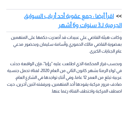
اقرأ أيضا : جمع عقوبة أحد أرباب السوابق
الجرمية لـ3 سنوات و6 أشهر
وكانت هيئة القاضي علي عبيدات قد أصدرت حكمها على المتهمين
بعضوية القاضي مالك الحموري وأسامة سليمان وبحضور مدعي
عام الجنايات الكبرى.
وبحسب قرار المحكمة الذي اطلعت عليه "رؤيا"، فإن الواقعة حدثت
في لواء الرمثا بشهر كانون الثاني من العام 2020، لفتاة تحمل جنسية
عربية تبلغ من العمر 12 عاما، وفي أثناء تواجدها في الشارع العام،
صادف مرور مركبة يقودها أحد المتهمين، وبرفقته اثنين آخرين، حيث
اصطف المركبة واختطف الفتاة رغما عنها.