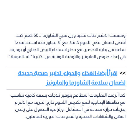
وتضمنت الاشتراطات تحديد وزن سيخ الشاورما بـ 60 كغم كحد
أقصى لضمان نضج اللحوم كاملا، مع ألا تتجاوز مدة استخدامه 12
ساعة من بداية التحضير، مع حظر استخدام البيض الطازج أو بودرته
في إعداد صوص المايونيز والثومية للوقاية من بكتيريا "السالمونيلا".
اقرأ أيضا: الغذاء والدواء: تدابير صحية جديدة
لضمان سلامة الشاورما والمايونيز
كما ألزمت التعليمات المطاعم بتوفير ثلاجات بسعة كافية تتناسب
مع طاقتها الإنتاجية لمنع تكديس اللحوم خارج التبريد، مع الالتزام
بدرجات حرارة محددة في الـمشاغل، وإلزامية الحصول على رخص
المهن والشهادات الصحية والفحوصات الدورية للعاملين.