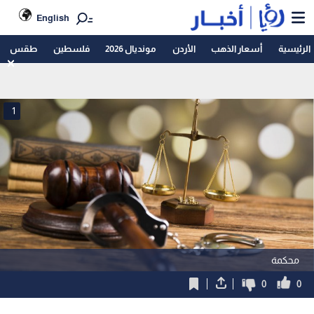
English
الرئيسية
أسعار الذهب
الأردن
مونديال 2026
فلسطين
طقس
1
محكمة
0
0