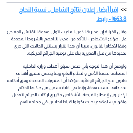
اقرأ أيضا : إعلان نتائج الشامل.. نسبة النجاح
63.8% - رابط
وقال الفراية إن مديرية الامن العام ستتولى مهمة التفتيش المفاجئ
على هؤلاء الاشخاص؛ للتأكد من مدى التزامهم بالشروط المحددة
وفقا لأحكام القانون، مبينا أن هذا القرار يستثني الحالات التي جرى
تحديدها من قبل المديرية بناء على نوعية الجرائم المرتكبة.
واوضح أن هذا التوجه يأتي ضمن سياق أهداف وزارة الداخلية
المتعلقة بحفظ الأمن والنظام العام؛ وبما يضمن تحقيق أهداف
قانون منع الجرائم الوقائية، مؤكدا أن العقوبات المحددة وفق أحكامه
بحد ذاتها ليست هدفا، وإنما هي غاية يسعى من خلالها الحكام
الإداريون لإعطاء الفرصة للأشخاص مكرري ارتكاب الجرائم لتعديل
وتقويم سلوكهم بحيث يكونوا افرادا ايجابيين في مجتمعاتهم.