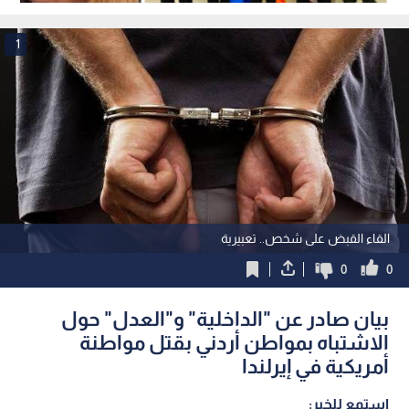
يقرر إحالتهم إلى التقاعد
1
القاء القبض على شخص.. تعبيرية
0
0
بيان صادر عن "الداخلية" و"العدل" حول
الاشتباه بمواطن أردني بقتل مواطنة
أمريكية في إيرلندا
استمع للخبر: