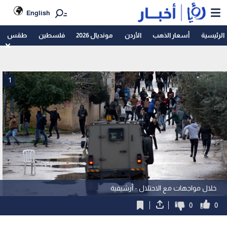
English
الرئيسية
أسعار الذهب
الأردن
مونديال 2026
فلسطين
طقس
1
خلال مواجهات مع الاحتلال - أرشيفية
0
0