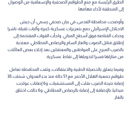
الطرق الرئيسة مع منع الطواقم الصحفية والإسعافية من الوصول
إلى المنطقة لأداء مهامها.
وأوضحت محافظة القدس، في بيان صحفي رسمي، أن جيش
الاحتلال الإسرائيلي دفع بتعزيزات عسكرية كبيرة وآليات ثقيلة، ناشرا
وحدات القناصة فوق أسطح المباني. ولجأت القوات المقتحمة إلى
إطلاق قنابل الصوت والغاز السام والرصاص المطاطي، معتدية
بالضرب المبرح على المواطنين والمعتقلين بعد إخلاء بعض العائلات
من منازلها قسرا لتحويلها إلى نقاط عسكرية.
وفيما يتعلق بالحصيلة الطبية والاعتقالات، وثقت المحافظة تعامل
طواقم جمعية الهلال الأحمر مع 51 حالة منذ بدء العدوان؛ شملت 38
إصابة نتيجة الضرب نقلت إلى المستشفيات، و6 إصابات عولجت
ميدانيا، بالإضافة إلى إصابة بالرصاص المطاطي، و6 حالات اختناق
بالغاز.