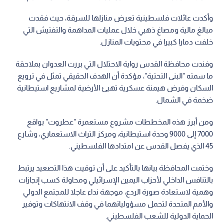
وأكدت عائلات فلسطينية تعرض منازلها للسرقة، حيث فقدت
مبالغ مالية ومصاغ ذهبي خلال عمليات المداهمة والتفتيش التي
خلفت دمارا كبيرا في محتويات المنازل.
وفندت محافظة القدس رواية الاحتلال التي بررت العدوان بملاحقة
ما سمته "البنى التحتية"، مؤكدة أن الهدف الحقيقي تمثل في ترويع
السكان وفرض هيمنة عسكرية تهيئ الأرضية لمشاريع استيطانية
ضخمة في الشمال.
ومن أبرز هذه المخططات مشروع مستعمرة "عطروت" بواقع
7000 إلى 9000 وحدة استيطانية، ومركز التراث الاستعماري، وشارع
45 الذي يفصل القدس عن امتدادها الفلسطيني.
وختمت المحافظة بيانها بالتأكيد على أن توقيت هذا التصعيد يرتبط
بالتنافس الداخلي لأحزاب اليمين الإسرائيلي ومحاولة كسب إنجازات
وهمية لاستعادة صورة الردع، موجهة نداء عاجلا للمجتمع الدولي
والأمم المتحدة لتحمل مسؤولياتهما في وقف الانتهاكات وتوفير
الحماية الدولية للشعب الفلسطيني.