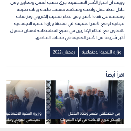
وبينت أن اختيار الأسر المستفيدة جرى حسب أسس ومعايير، ومن
خلال خطة عمل واضحة ومحكمة، تضمنت قاعدة بيانات دقيقة
ومفصلة عن هذه الأسر، وفق نظام تنسيب إلكتروني ودراسات
ميدانية لواقع الأسر العفيفة التي تنفذها وزارة التنمية الاجتماعية
بالتعاون مع الحكام الإداريين في جميع المحافظات؛ لضمان شمول
أكبر شريحة من الأسر العفيفة في مختلف المناطق.
وزارة التنمية الاجتماعية
رمضان 2022
اقرأ أيضاً
بني مصطفى تفتتح وحدة التدخل
وزيرة التنمية الاجتماعية: م
المبكر لذوي الإعاقة في لواء الشوبك
المجتمعي نموذج وطني م
حماية المجتمع وتعزيز الأ