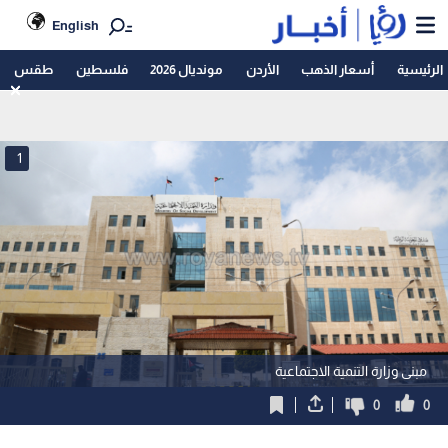
English
الرئيسية
أسعار الذهب
الأردن
مونديال 2026
فلسطين
طقس
1
مبنى وزارة التنمية الاجتماعية
0
0