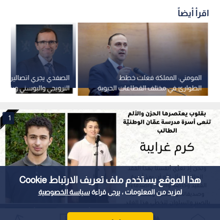
اقرأ أيضاً
المومني: المملكة فعلت خطط
الصفدي يجري اتصالين مع
الطوارئ في مختلف القطاعات الحيوية
النرويجي والبوسني ويؤكد
الخطوات لحماية سيادتنا
1
هذا الموقع يستخدم ملف تعريف الارتباط Cookie
لمزيد من المعلومات ، يرجى قراءة
سياسة الخصوصية
نعت أسرة المدرسة الفقيد الراحل، متقدمة بأحر التعازي لوالديه وأصدقائه