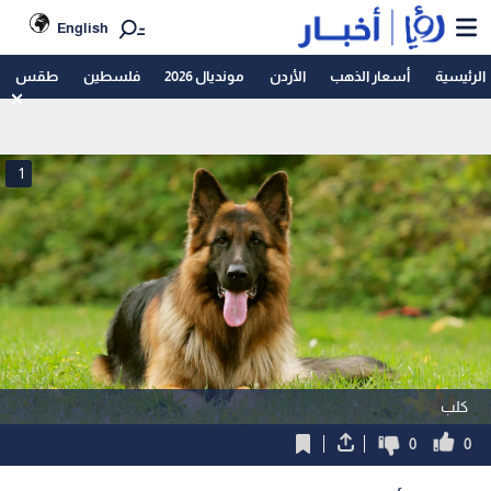
English
الرئيسية
أسعار الذهب
الأردن
مونديال 2026
فلسطين
طقس
1
كلب
0
0