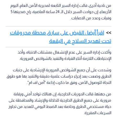
من ناحية أخرى، قالت إدارة السير التابعة لمديرية الأمن العام، اليوم
الأربعاء، إن حوادث السير خلال الـ 24 ساعة الماضية، راح ضحيتها 5
وفيات وعدد من الاصابات.
اقرأ أيضا : القبض على سارق محطة محروقات
تحت تهديد السلاح في البقعة
وأكدت إدارة السير على عدم الإنشغال بمشتتات الانتباه، وأخذ
الإحتياطات اللازمة أثناء القيادة والتقيد بالشواخص المرورية.
وشددت على أن جميع الشواخص المرورية الإرشادية على جنبات
الطرق وضعت بعد إجراء دراسات علمية دقيقة والتقيد بها هو طوق
النجاة للوصول الآمن، وفق ما ذكرت إذاعة "أمن اف ام".
من جهتها، قالت الدوريات الخارجية، إن هنالك تواجد أمني ورقابة
مرورية على جميع الطرق الخارجية للدلالة والإرشاد والمحافظة على
حياة مستخدمي الطرق وخاصة بعد الضبط اليومي للعديد من تجاوز
السرعات المقررة.