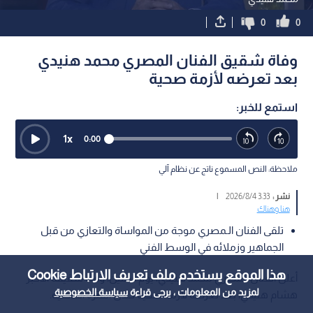
0
0
وفاة شقيق الفنان المصري محمد هنيدي
بعد تعرضه لأزمة صحية
استمع للخبر:
1
x
0:00
ملاحظة: النص المسموع ناتج عن نظام آلي
نشر :
3:33 2026/8/4
|
هنا وهناك
تلقى الفنان الـمصري موجة من المواساة والتعازي من قبل
الجماهير وزملائه في الوسط الفني
هذا الموقع يستخدم ملف تعريف الارتباط Cookie
أعلن الفنان المصري محمد هنيدي، يوم الاثنين، وفاة شقيقه الأكبر
لمزيد من المعلومات ، يرجى قراءة
سياسة الخصوصية
هشام هنيدي، بعد تعرضه لأزمة صحية خلال الفترة الماضية.