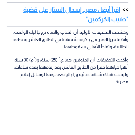
اقرأ أيضا : مصر.. إسدال الستار على قضية
"طبيب الكركمين"
وكشفت التحقيقات الأولية، أن الشاب والفتاة تزوجا ليلة الواقعة،
وأنهما قررا القفز من بلكونة شقتهما في الطابق العاشر بمنطقة
الطالبية، وتفاجأ الأهالي بسقوطهما.
وأكدت التحقيقات، أن المتوفين هما ع.أ (25) سنة، و(أ.م) 30 سنة،
أنهيا حياتهما قفزا من الطابق العاشر، بعد زفافهما بعدة ساعات،
وليست هناك شبهة جنائية وراء الواقعة، وفقا لوسائل إعلام
مصرية.