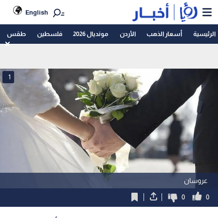
English
الرئيسية
أسعار الذهب
الأردن
مونديال 2026
فلسطين
طقس
1
عروسان
0
0