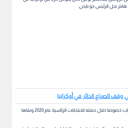
نتر نجل الرئيس جو بايدن.
 وقف الصراع الدائر في أوكرانيا
يعود الرئيس السابق بذلك الى اتهامات كررها عدة مرات خصوصا خلال حملته للانتخابات الرئاسية عام 2020 ونفاها