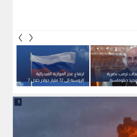
هدات ترمب بضربة
ارتفاع عجز الموازنة الفيدرالية
ترمب ي
مجرد دبلوماسية
الروسية إلى 72 مليار دولار خلال 7
هيغسي
اذبة
أشهر
بوست" 
1