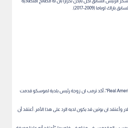
سكر الرئيس السابق نجل بايدن تكرارا بان له مصالح اقتصادية
ك اوباما (2009-2017).
وفي مقابلة بثت الثلاثاء خلال برنامج على "Real America's Voice"، أكد ترمب ان زوجة رئيس بلدية لموسكو قدمت
ثير من المال. أعطته 3,5 مليون دولار وأعتقد ان بوتين قد يكون لديه الرد على هذا الأمر. أعتقد أن
حسب المقدمين، في منزله في فلوريدا، "أعتقد أنه علينا معرفة