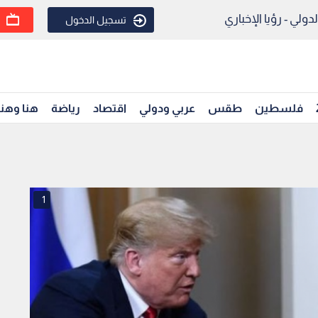
ولي - رؤيا الإخباري
تسجيل الدخول
فلسطين
طقس
عربي ودولي
اقتصاد
رياضة
هنا وهن
1