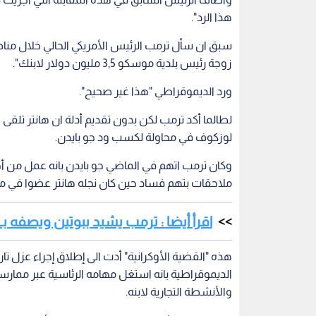
هذا الرد".
سبق ان سأل ترمب الرئيس الأمريكي الحالي خلال مناظر
زوجة رئيس بلدية موسكو 3,5 مليون دولار لابنك".
ورد الديموقراطي "هذا غير صحيح".
لطالما أكد ترمب لكن بدون تقديم أدلة ان هانتر تلقى ا
لوزكوف في محاولة لكسب ود جو بايدن.
وكان ترمب اتهم في الماضي جو بايدن بانه عمل من أج
ملاحقات بتهم فساد حين كان نجله هانتر عضوا في م
اقرأ أيضا : ترمب يشيد ببوتين ويصفه بـ"الذك
هذه "القضية الأوكرانية" أدت الى إطلاق إجراء عزل ت
الديموقراطية بانه استغل مهامه الرئاسية عبر مما
والأنشطة التجارية لابنه.