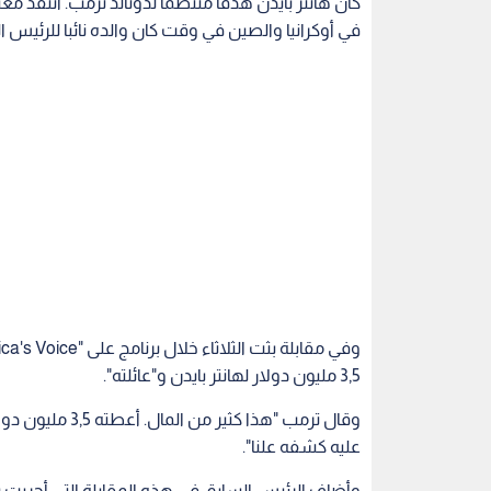
كان هانتر بايدن هدفا منتظما لدونالد ترمب. انتقد مع
في أوكرانيا والصين في وقت كان والده نائبا للرئيس السابق بارا
3,5 مليون دولار لهانتر بايدن و"عائلته".
وقال ترمب "هذا ك
عليه كشفه علنا".
وأضاف الرئيس السابق في هذه المقابلة التي أجريت ب