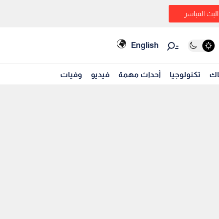
البث المباشر
English
اك
تكنولوجيا
أحداث مهمة
فيديو
وفيات