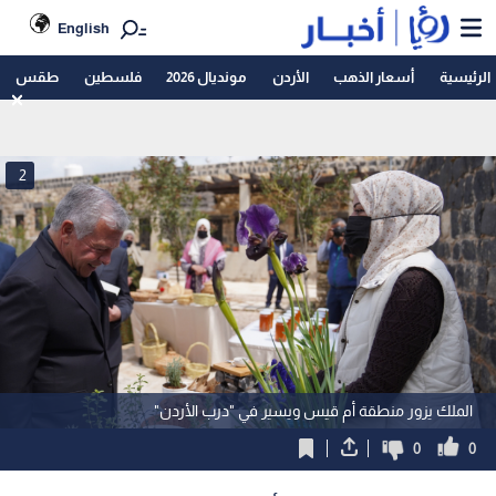
English
الرئيسية
أسعار الذهب
الأردن
مونديال 2026
فلسطين
طقس
2
الملك يزور منطقة أم قيس ويسير في "درب الأردن"
0
0