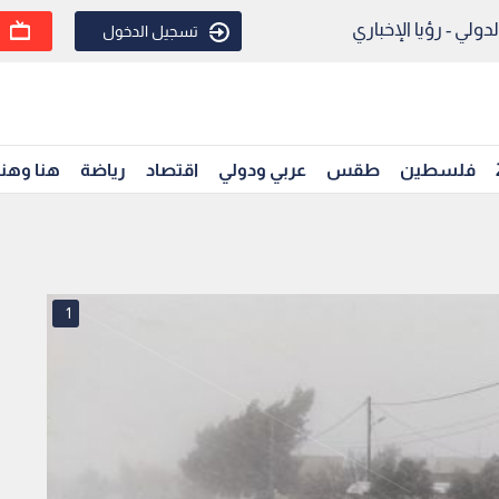
ولي - رؤيا الإخباري
تسجيل الدخول
فلسطين
طقس
عربي ودولي
اقتصاد
رياضة
هنا وهن
1