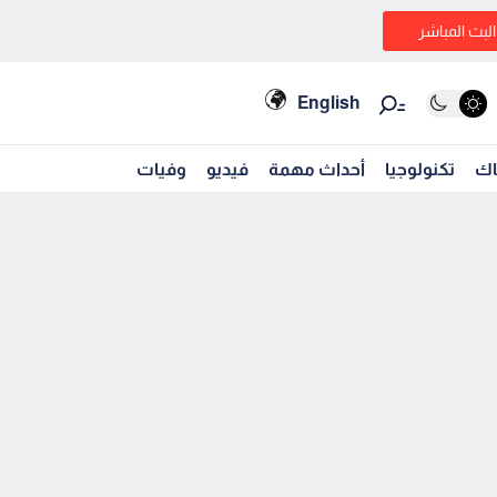
البث المباشر
English
اك
تكنولوجيا
أحداث مهمة
فيديو
وفيات