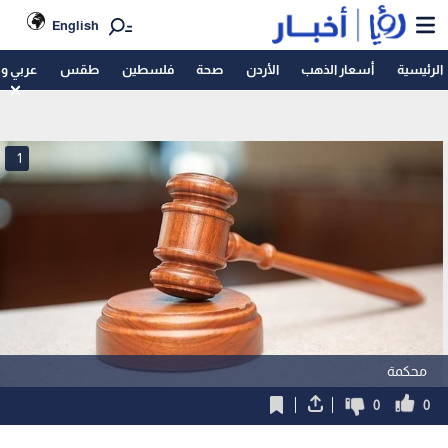
English
الرئيسية
أسعار الذهب
الأردن
صحة
فلسطين
طقس
عربي و
1
محكمة
0
0