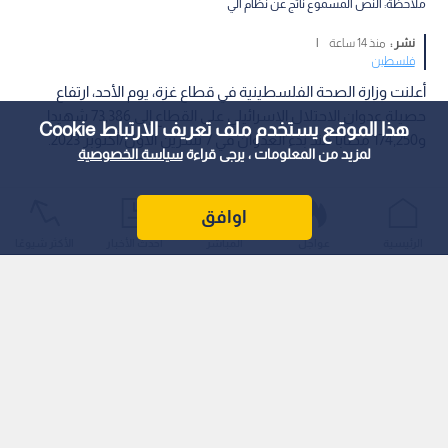
ملاحظة: النص المسموع ناتج عن نظام آلي
نشر :
منذ 14 ساعة
|
فلسطين
أعلنت وزارة الصحة الفلسطينية في قطاع غزة، يوم الأحد، ارتفاع
حصيلة عدوان الاحتلال الإسرائيلي على القطاع إلى 73,386 شهيدا
هذا الموقع يستخدم ملف تعريف الارتباط Cookie
و174,250 مصابا منذ بدء العدوان في 7 تشرين الأول/أكتوبر 2023.
لمزيد من المعلومات ، يرجى قراءة
سياسة الخصوصية
اوافق
الرئيسية
عواجل
المباشر
أحدث الأخبار
الأكثر شيوعًا
وأفادت "الصحة الفلسطينية" في تقريرها اليومي بأن مستشفيات