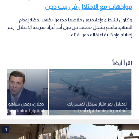
مواجهات مع الاحتلال في بيت دجن
وتداول نشطاء وإعلاميون مقطعا مصورا، يظهر لحظة إعدام
الشهيد قاسم بشكل متعمد من قبل أحد أفراد شرطة الاحتلال، رغم
إصابته وإمكانية اعتقاله دون قتله.
اقرأ أيضاً
الاحتلال يقر مليار شيكل لمشتريات
دحلان: رفض نتنياهو اتفاق
أمنية سرية ويتجه لشراء أسراب
استمرار لسياسة القتل وتح
مقاتلات جديدة
الأمريكية
1