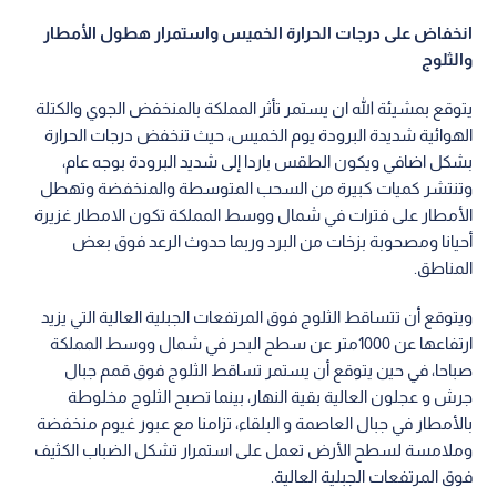
انخفاض على درجات الحرارة الخميس واستمرار هطول الأمطار
والثلوج
يتوقع بمشيئة الله ان يستمر تأثر المملكة بالمنخفض الجوي والكتلة
الهوائية شديدة البرودة يوم الخميس، حيث تنخفض درجات الحرارة
بشكل اضافي ويكون الطقس باردا إلى شديد البرودة بوجه عام،
وتنتشر كميات كبيرة من السحب المتوسطة والمنخفضة وتهطل
الأمطار على فترات في شمال ووسط المملكة تكون الامطار غزيرة
أحيانا ومصحوبة بزخات من البرد وربما حدوث الرعد فوق بعض
المناطق.
ويتوقع أن تتساقط الثلوج فوق المرتفعات الجبلية العالية التي يزيد
ارتفاعها عن 1000متر عن سطح البحر في شمال ووسط المملكة
صباحا، في حين يتوقع أن يستمر تساقط الثلوج فوق قمم جبال
جرش و عجلون العالية بقية النهار، بينما تصبح الثلوج مخلوطة
بالأمطار في جبال العاصمة و البلقاء، تزامنا مع عبور غيوم منخفضة
وملامسة لسطح الأرض تعمل على استمرار تشكل الضباب الكثيف
فوق المرتفعات الجبلية العالية.