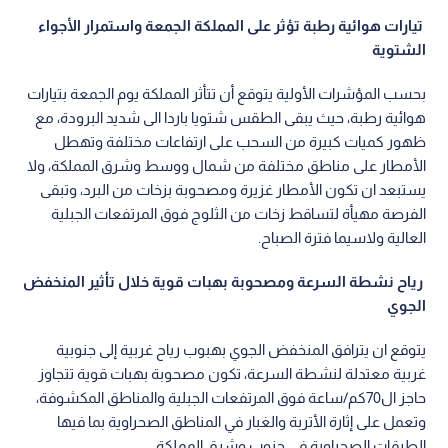
تيارات هوائية رطبة تؤثر على المملكة الجمعة واستمرار الأجواء
الشتوية
بحسب المؤشرات الأولية يتوقع أن تتأثر المملكة يوم الجمعة بتيارات
هوائية رطبة، حيث يبقى الطقس شتويا باردا الى شديد البرودة، مع
ظهور كميات كبيرة من السحب على ارتفاعات مختلفة وتهطل
الأمطار على مناطق مختلفة من شمال ووسط وشرق المملكة، ولا
يستبعد ان تكون الأمطار غزيرة ومصحوبة بزخات من البرد، وتبقى
الفرصة مهيأة لتساقط زخات من الثلوج فوق المرتفعات الجبلية
العالية ولاسيما فترة الصباح.
رياح نشطة السرعة ومصحوبة بهبات قوية خلال تأثير المنخفض
الجوي
يتوقع ان يترافق المنخفض الجوي بهبوب رياح غربية إلى جنوبية
غربية معتدلة لنشطة السرعة، تكون مصحوبة بهبات قوية تتجاوز
حاجز ال70كم/ساعة فوق المرتفعات الجبلية والمناطق المكشوفة،
وتعمل على إثارة الأتربة والغبار في المناطق الصحراوية بما فيها
الطرقات الصحراوية في جنوب وشرق المملكة.