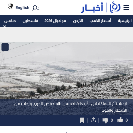
English
الرئيسية
أسعار الذهب
الأردن
مونديال 2026
فلسطين
طقس
1
ازدياد تأثر المملكة ليل الأربعاء/الخميس بالمنخفض الجوي وزخات من
الأمطار والثلوج
0
0