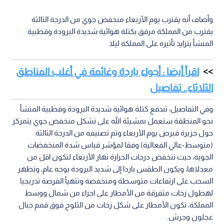
وأضاف أنه يقترب يوم الأربعاء منخفض جوي من الدرجة الثالثة
يقترب من المملكة مرفق بكتلة هوائية شديدة البرودة وقطبية
المنشأ يتزايد تأثيره على المملكة ليلا.
اقرأ أيضا : أجواء باردة وغائمة في أغلب المناطق
الثلاثاء.. تفاصيل
وفي التفاصيل، تندفع كتلة هوائية شديدة البرودة وقطبية المنشأ
نحو المنطقة ستعمل بمشيئة الله على تشكل منخفض جوي يتمركز
حول جزيرة قبرص يوم الأربعاء وتم تصنيفه من الدرجة الثالثة
(متوسط-عالي الفعالية) وفقا لمؤشر قياس شدة المنخفضات
الجوية، حيث تنخفض درجات الحرارة نهار الأربعاء لتكون اقل من
معدلاها، ويكون الطقس باردا إلى شديد البرودة بوجه عام، وتظهر
السحب على ارتفاعات متوسطة ومنخفضة وتتهيأ الفرصة تدريجيا
لهطول زخات متفرقة من الأمطار على اجزاء من شمال ووسط
المملكة، تكون الأمطار على شكل زخات من الثلوج فوق قمم جبال
عجلون وجرش.