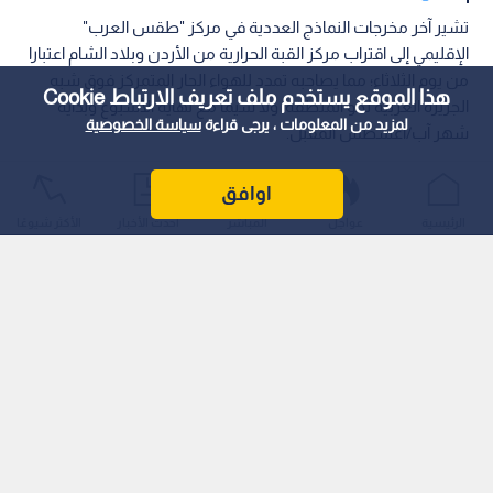
تشير آخر مخرجات النماذج العددية في مركز "طقس العرب"
الإقليمي إلى اقتراب مركز القبة الحرارية من الأردن وبلاد الشام اعتبارا
من يوم الثلاثاء؛ مما يصاحبه تمدد للهواء الحار المتمركز فوق شبه
هذا الموقع يستخدم ملف تعريف الارتباط Cookie
الجزيرة العربية نحو المنطقة، ولا سيما مع نهاية الأسبوع وبداية
لمزيد من المعلومات ، يرجى قراءة
سياسة الخصوصية
شهر آب/أغسطس المقبل.
اوافق
الرئيسية
عواجل
المباشر
أحدث الأخبار
الأكثر شيوعًا
وتساهم القبة الحرارية في ارتفاع درجات الحرارة لتصبح أعلى من
معدلاتها العامة لمثل هذا الوقت من العام بحوالي 5 درجات مئوية.