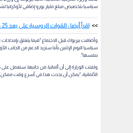
سياسيا بتخصيص مبلغ مليار يورو إضافي لأوكرانيا لشر
اقرأ أيضا : القوات الروسية على بعد 25 كيلومترا من وسط كييف
وأضافت بيربوك قبل الاجتماع "فيما يتعلق بإمدادات ا
سياسيا اليوم الإثنين بأننا سنزيد الدعم من الجانب ال
بنفسها".
ولفتت الوزارة إلى أن ألمانيا، من جانبها، ستعمل على
الألمانية، "يمكن أن يحدث هذا في أسرع وقت ممكن"