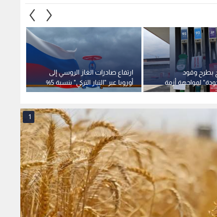
 بطرح وقود
ارتفاع صادرات الغاز الروسي إلى
مصر تع
دة" لمواجهة أزمة
أوروبا عبر "التيار التركي" بنسبة 5%
عالمي 
ت الحادة
بالتعا
1