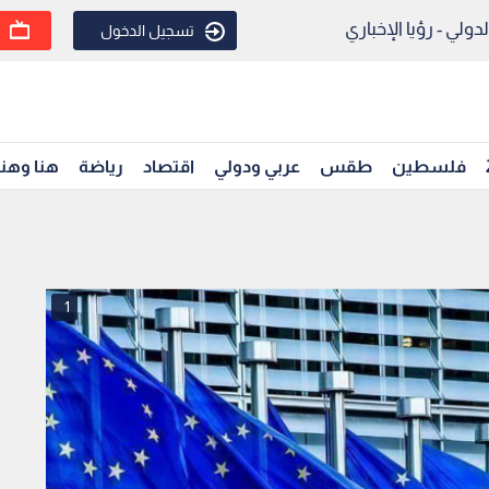
ولي - رؤيا الإخباري
تسجيل الدخول
فلسطين
طقس
عربي ودولي
اقتصاد
رياضة
هنا وهن
1