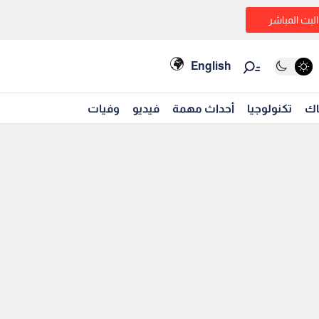
البث المباشر
English
اك
تكنولوجيا
أحداث مهمة
فيديو
وفيات