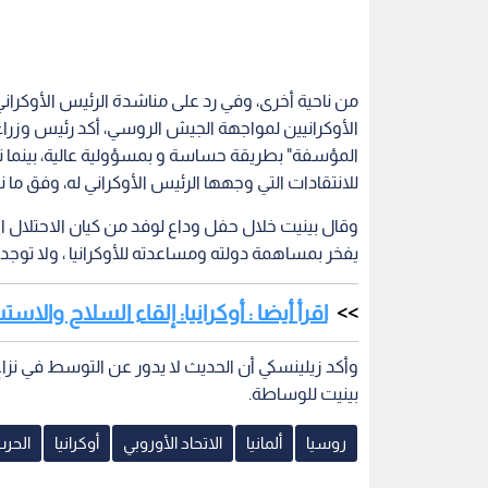
من ناحية أخرى، وفي رد على مناشدة الرئيس الأوكراني
الأوكرانيين لمواجهة الجيش الروسي، أكد رئيس وزراء الا
المؤسفة" بطريقة حساسة و بمسؤولية عالية، بينما نوا
للانتقادات التي وجهها الرئيس الأوكراني له، وفق ما نقلت 
وقال بينيت خلال حفل وداع لوفد من كيان الاحتلال ال
يفخر بمساهمة دولته ومساعدته للأوكرانيا ، ولا توج
اقرأ أيضا : أوكرانيا: إلقاء السلاح والا
وأكد زيلينسكي أن الحديث لا يدور عن التوسط في نزاع 
بينيت للوساطة.
روسيا
ألمانيا
الاتحاد الأوروبي
أوكرانيا
الحرب