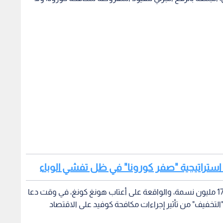
لة استراتيجية "صفر كورونا" في ظل تفشي الوباء
ويأتي قرار رئيس مجلس المدينة البالغ عدد سكانها 17.5 مليون نسمة، والواقعة على أعتاب هونغ كونغ، في وقت دعا
لتخفيف" من تأثير إجراءات مكافحة كوفيد على الاقتصاد
صانع الكبيرة في مجال التكنولوجيا، حجر تام الأحد بعد
روس في هونغ كونغ. لكن مجلس المدينة أعلن مساء الخميس
ل الإدارات والنشاط الاقتصادي في خمس مناطق بالمدينة.