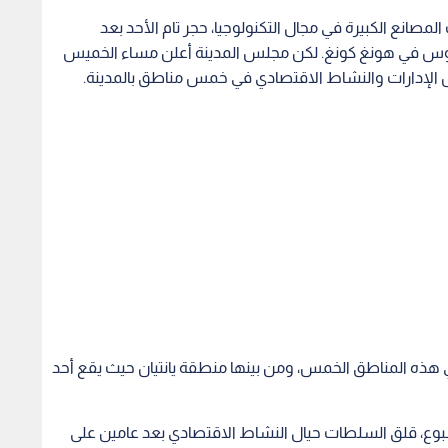
 هذه المناطق الخمس، ومن بينها منطقة يانتيان حيث يقع أحد
سبوع، قلق السلطات حيال النشاط الاقتصادي بعد عامين على
ملها حاليا أسوأ تفش لكوفيد منذ الموجة الأولى التي اكتشفت
صفر كوفيد" المتشددة التي سمحت للصين بأن تحصر عدد
ة.
 "سي سي تي في" الرسمية، "علينا دوما مواصلة منح أولوية
فر (كوفيد) الديناميكية ووضع حد لتفشي الجائحة في أقرب
ه "رفع مستوى الوقاية والمكافحة الدقيقة علميا ومواصلة