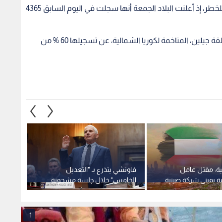
تية: مقتل عامل
فاوتشي يتذرع بـ "التعديل
رويترز
ة بمبنى شركة صينية
الخامس" خلال جلسة مشحونة
بـ400 صاروخ دفاع جوي محمول
ني
ومتوترة في مجلس الشيوخ حول
أصول كورونا
1