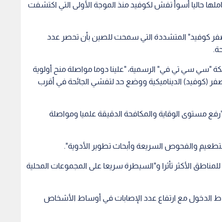
لتطعيم والفحوص السريعة وأبحاث تطوير الأدوية".
 للمناطق الأكثر تأثرا و"السيطرة سريعا على المجموعات المحلية
 نقاط الدخول مع ارتفاع عدد الإصابات في أوساط الأشخاص
لكن متحور أوميكرون يعرض نجاح هذه الاستراتيجية للخطر، إذ أعلنت البلاد الجمعة أنها سجلت في اليوم السابق 4365
ولا يزال شمال شرق البلاد الأكثر تضررا، إذ أبلغت منطقة جيلين، المتاخمة لكوريا الشمالية، عن تسجيلها 60 % من