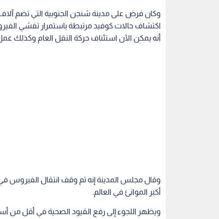
وقال مجلس المدينة إنه تم وقف انتقال الفيروس في
أكبر الموانئ في العالم.
ويظهر اللجوء إلى رفع القيود الصحية في أقل من أ
اعتمادها استراتيجية "صفر كوفيد". وتشهد الصين بكا
نهاية 2019.
وأمر الرئيس الصيني الخميس بمواصلة استراتيجية "
الوفيات في البلاد بأقل من خمسة آلاف منذ بدء الجائح
وقال الرئيس الصيني الخميس، وفق ما نقلت عنه شبكة
للناس وحياتهم والتمسك بالدقة العلمية وبسياسة ص
وقت".
وأكد خلال اجتماع لكبار القادة الصينيين أن على بلاد
تحسين تدابير مكافحة الأمراض".