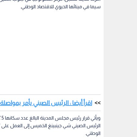
سيما في مينائها الحيوي للاقتصاد الوطني.
اقرأ أيضا : الرئيس الصيني يأمر بمواص
الرئيس الصيني شي جينبينغ الخميس إلى العمل على "ا
الوطني.
وكان فرض على مدينة شنجن الجنوبية التي تضم آلاف الم
اكتشاف حالات كوفيد مرتبطة باستمرار تفشي الفي
أنه يمكن الآن استئناف حركة النقل العام وكذلك عم