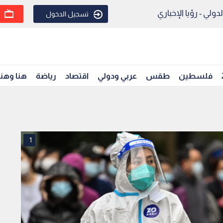
ولي - رؤيا الإخباري
تسجيل الدخول
فلسطين
طقس
عربي ودولي
اقتصاد
رياضة
هنا وهن
1