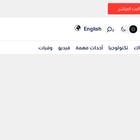
البث المباشر
English
اك
تكنولوجيا
أحداث مهمة
فيديو
وفيات