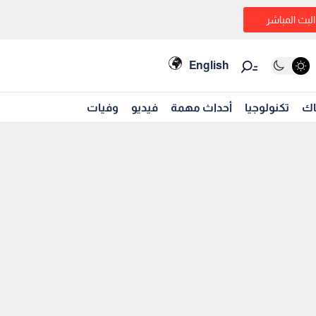
البث المباشر
English
اك
تكنولوجيا
أحداث مهمة
فيديو
وفيات