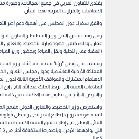
يقتدى للتعاون العربي في جميع المجالات، وصورة مشر
الاتفاقيات والقرارات العربية بهذا الشأن.
واتفق سفراء دول المجلس على أهمية دعم أطر التعا
وفي وقت سابق التقى وزير التخطيط والتعاون الدول
عمان، وذلك ضمن جهود وزارة التخطيط والتعاون الد
(العقبة عمان لتحلية ونقل المياه) وبحضور وزير الميا
وبحسب بيان وصل "رؤيا" نسخة عنه، أشاد وزير التخطيط
المملكة الأردنية الهاشمية ودول مجلس التعاون الخل
الاهتمام المشترك والمواقف الأخوية الثابتة لدول ال
للعلاقات المتينة التي تربط الملك عبد الله الثاني ا
والحرص الدائم على تطوير هذه العلاقات من كافة الج
واستعرض وزير التخطيط والتعاون الدولي ملامح المش
للمياه هو مشروع ذا طابع استراتيجي ويحظى بأولوية
المائي الوطني في إطار تحقيق التنمية الاقتصادية ا
كورنا.