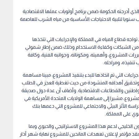
الذي أدرجته الحكومة ضمن برنامج أولويات عملها الاقتصادية
الي (300) مليون متر مكعب سنويا لتلبية الاحتياجات الأساسية من مياه الشرب للعاصمة
تواجه قطاع المياه في المملكة والإجراءات التي تتخذها
اقد من الشبكات وكفاءة الاستخدام وذلك ضمن إطار شمولي
ات المشروع، وأهميته، ومكوناته، وجوانبه الفنية، وكافة
 تنفيذه، ومراحله.
راءات التي تم اتخاذها للبدء بتنفيذ المشروع، مبينا مساهمة
 وتحقيق أهدافه المنشودة من حيث تغطية العجز في الطلب
واطنين والقطاعات الاقتصادية. وأضاف أن عدة دول صديقة
المشروع، مشيرا إلى مساهمة الولايات المتحدة الأمريكية في
اسة الأثر البيئي والاجتماعي للمشروع التي دعمها بنك
موي على المملكة.
ن الخليجي لدعم هذا المشروع الاستراتيجي والحيوي وبما
لعقد مؤتمر لإعلان تعهدات المانحين للمشروع نهاية شهر آذار