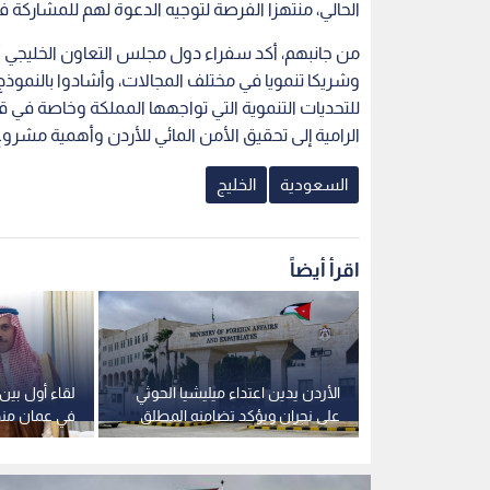
الحالي، منتهزا الفرصة لتوجيه الدعوة لهم للمشاركة ف
من جانبهم، أكد سفراء دول مجلس التعاون الخليجي أن 
وشريكا تنمويا في مختلف المجالات، وأشادوا بالنمو
للتحديات التنموية التي تواجهها المملكة وخاصة في ق
الرامية إلى تحقيق الأمن المائي للأردن وأهمية مشروع 
السعودية
الخليج
اقرأ أيضاً
دالله
الأردن يدين اعتداء ميليشيا الحوثي
لقاء أول بي
ينه قائدا
على نجران ويؤكد تضامنه المطلق
في عمان منذ 
دد الجنسيات؟
مع السعودية
السعودية عل