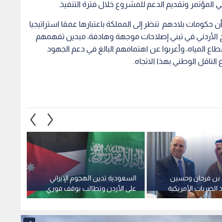
ي المؤتمر وتقديم الدعم للمشروع خلال فترة التنفيذ.
حكومات بلادهم تنظر إلى المملكة باعتبارها عمقا استراتيجيا
ذج الأردني في تبني إصلاحات موجهة وهادفة، مبدين تفهمهم
طاع المياه، وأعربوا عن اهتمامهم البالغ في دعم الجهود
الناقل الوطني بهذا الاتجاه.
ن بن فرحان وحسين
السعودية تدين الهجوم الإيراني
الصفد
الضربات الأمريكية
على الأردن وتطالب بوقف فوري
الاعتدا
ى العراق
للهجمات
استقرا