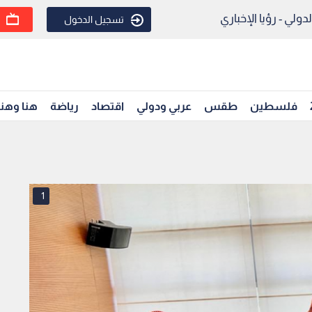
ولي - رؤيا الإخباري
تسجيل الدخول
فلسطين
طقس
عربي ودولي
اقتصاد
رياضة
هنا وهن
1