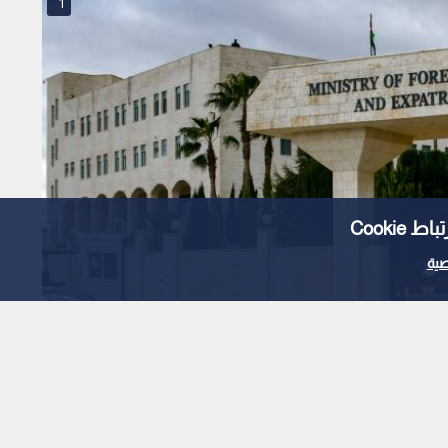
1
Cooki
ية
Read in English