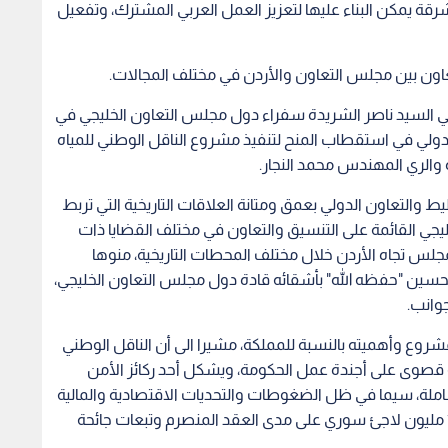
قة يمكن البناء عليها لتعزيز العمل العربي المشترك، وتفعيل
ون بين مجلس التعاون والأردن في مختلف المجالات.
ي السيد ناصر الشريدة سفراء دول مجلس التعاون الخليجي في
ولي في استقطاب المنح لتنفيذ مشروع الناقل الوطني للمياه
ه والري المهندس محمد النجار.
 والتعاون الدولي بعمق ومتانة العلاقات التاريخية التي تربط
يجي القائمة على التنسيق والتعاون في مختلف القضايا ذات
مجلس تجاه الأردن خلال مختلف المحطات التاريخية، منوها
بن الحسين "حفظه الله" بأشقائه قادة دول مجلس التعاون الخليجي،
وانب.
روع وأهميته بالنسبة للمملكة، مشيرا الى أن الناقل الوطني
 قصوى على أجندة عمل الحكومة، ويشكل أحد ركائز الأمن
لشاملة، سيما في ظل الضغوطات والتحديات الاقتصادية والمالية
التي يواجهها الأردن، ويتصدرها استضافة أكثر من 1.3 مليون لاجئ سوري على مدى العقد المنصرم وتبعات جائحة