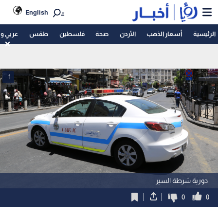
English
الرئيسية
أسعار الذهب
الأردن
صحة
فلسطين
طقس
عربي و
1
دورية شرطة السير
0
0