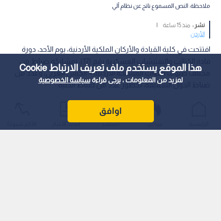
ملاحظة: النص المسموع ناتج عن نظام آلي
نشر :
منذ 15 ساعة
|
الأردن
افتتحت في كلية القيادة والأركان الملكية الأردنية، يوم الأحد، دورة
قادة الكتائب والتفتيشات العسكرية رقم (17)، بمشاركة ضباط من
هذا الموقع يستخدم ملف تعريف الارتباط Cookie
مختلف صنوف القوات المسلحة الأردنية – الجيش العربي، وعدد من
لمزيد من المعلومات ، يرجى قراءة
سياسة الخصوصية
ضباط الدول الشقيقة، بحضور عدد من ضباط الكلية.
اوافق
الرئيسية
عواجل
المباشر
أحدث الأخبار
الأكثر شيوعًا