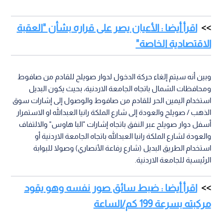
اقرأ أيضا : الأعيان يصر على قراره بشأن "العقبة
الاقتصادية الخاصة"
وبين أنه سيتم إلغاء حركة الدخول لدوار صويلح للقادم من صافوط
ومحافظات الشمال باتجاه الجامعة الاردنية، بحيث يكون البديل
استخدام اليمين الحر للقادم من صافوط والوصول إلى إشارات سوق
الذهب / صويلح والعودة إلى شارع الملكة رانيا العبدالله او الاستمرار
أسفل دوار صويلح عبر النفق باتجاه إشارات "البا هاوس" والالتفاف
والعودة لشارع الملكة رانيا العبدالله باتجاه الجامعة الاردنية أو
استخدام الطريق البديل (شارع رفاعة الأنصاري) وصولا للبوابة
الرئيسية للجامعة الاردنية.
اقرأ أيضا : ضبط سائق صور نفسه وهو يقود
مركبته بسرعة 199 كم/الساعة