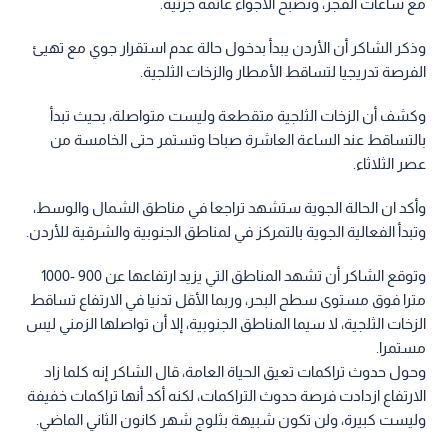
مع ساعات الفجر، وتصبح الأجواء غائمة جزئية.
وذكر الشاكر أن الأردن يبدأ بدخول حالة عدم استقرار جوي مع تهيئ
الفرصة تدريجيا لتساقط الأمطار والزخات الثلجية.
وكشف أن الزخات الثلجية متقطعة وليست متواصلة، بحيث تبدأ
بالتساقط عند الساعة العاشرة صباحا وتستمر حتى الخامسة من
عصر الثلاثاء.
وأكد ان الحالة الجوية ستشهد تراجعا في مناطق الشمال والوسط،
وتبدأ الفعالية الجوية بالتمركز في لمناطق الجنوبية والشرقية للأردن.
وتوقع الشاكر أن تشهد المناطق التي يزيد ارتفاعها عن 900 -1000
مترا فوق مستوى سطح البحر، وربما الأقل تدنيا في الارتفاع تساقط
الزخات الثلجية، لا سيما المناطق الجنوبية، إلا أن تواصلها الزمني ليس
مستمرا.
وحول حدوث تراكمات تعيق الحياة العامة، قال الشاكر إنه كلما زاد
الارتفاع ازدادت فرصة حدوث التراكمات، لكنه أكد أنها تراكمات خفيفة
وليست كبيرة، ولن تكون شبيهة بثلوج شهر كانون الثاني الماضي.