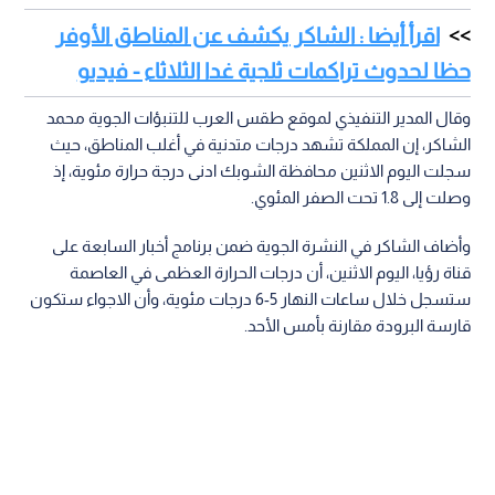
اقرأ أيضا : الشاكر يكشف عن المناطق الأوفر
حظا لحدوث تراكمات ثلجية غدا الثلاثاء - فيديو
وقال المدير التنفيذي لموقع طقس العرب للتنبؤات الجوية محمد
الشاكر، إن المملكة تشهد درجات متدنية في أغلب المناطق، حيث
سجلت اليوم الاثنين محافظة الشوبك ادنى درجة حرارة مئوية، إذ
وصلت إلى 1.8 تحت الصفر المئوي.
وأضاف الشاكر في النشرة الجوية ضمن برنامج أخبار السابعة على
قناة رؤيا، اليوم الاثنين، أن درجات الحرارة العظمى في العاصمة
ستسجل خلال ساعات النهار 5-6 درجات مئوية، وأن الاجواء ستكون
قارسة البرودة مقارنة بأمس الأحد.