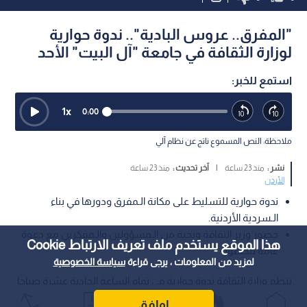
"المفرق.. عروس البادية".. ندوة حوارية
لوزارة الثقافة في جامعة "آل البيت" الأحد
استمع للخبر:
1
x
0:00
ملاحظة: النص المسموع ناتج عن نظام آلي
نشر :
منذ 23 ساعة
|
آخر تحديث :
منذ 23 ساعة
الأردن
ندوة حوارية للتسليط على مكانة الـمفرق ودورها في بناء
الـسردية الأردنية.
حضور وزير الثقافة ونخبة من الـمسؤولين والـمفكرين مع دعوة
هذا الموقع يستخدم ملف تعريف الارتباط Cookie
عامة للحضور.
لمزيد من المعلومات ، يرجى قراءة
سياسة الخصوصية
تنظم وزارة الثقافة ندوة حوارية في تمام الساعة الحادية عشرة صباحا
يوم الأحد الـمقبل، على مدرج "الحسين بن علي" في جامعة آل البيت،
اوافق