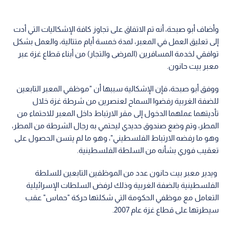
وأضاف أبو صبحة، أنه تم الاتفاق على تجاوز كافة الإشكاليات التي أدت
إلى تعليق العمل في المعبر، لمدة خمسة أيام متتالية، والعمل بشكل
توافقي لخدمة المسافرين (المرضى والتجار) من أبناء قطاع غزة عبر
معبر بيت حانون.
ووفق أبو صبحة، فإن الإشكالية سببها أن "موظفي المعبر التابعين
للضفة الغربية رفضوا السماح لعنصرين من شرطة غزة خلال
تأديتهما عملهما الدخول إلى مقر الارتباط داخل المعبر للاحتماء من
المطر، وتم وضع صندوق حديدي ليحتمي به رجال الشرطة من المطر،
وهو ما رفضه الارتباط الفلسطيني"، وهو ما لم يتسن الحصول على
تعقيب فوري بشأنه من السلطة الفلسطينية.
ويدير معبر بيت حانون عدد من الموظفين التابعين للسلطة
الفلسطينية بالضفة الغربية وذلك لرفض السلطات الإسرائيلية
التعامل مع موظفي الحكومة التي شكلتها حركة "حماس" عقب
سيطرتها على قطاع غزة عام 2007.