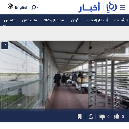
English
الرئيسية
أسعار الذهب
الأردن
مونديال 2026
فلسطين
طقس
1
0
0