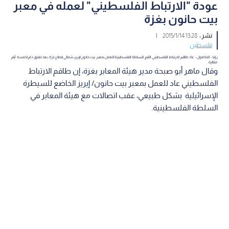
عودة "الارتباط الفلسطيني" لعمله في معبر
بيت حانون بغزة
نشر :
13:28 2015/1/14
|
فلسطين
رؤيا - الاناضول - عاد طاقم الارتباط الفلسطيني التابع للسلطة الفلسطينية للعمل بمعبر بيت حانون/إيريز، شمالي قطاع غزة، بعد تعليق دام لخمسة أيام
متتالية.
وقال ماهر أبو صبحة مدير هيئة المعابر بغزة، إن طاقم الارتباط
الفلسطيني عاد للعمل بمعبر بيت حانون/ إيريز الخاضع للسيطرة
الإسرائيلية بشكل طبيعي، عقب اتصالات مع هيئة المعابر في
السلطة الفلسطينية.