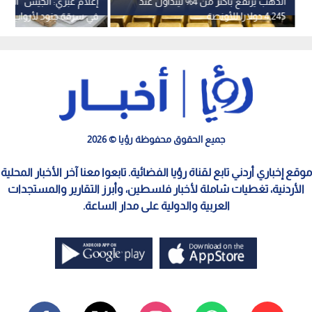
الذهب يرتفع بأكثر من 4% ليتداول عند
إعلام عبري: الجيش "الإسر
4,245 دولارا للأونصة
في سرقة جنود لأرواب اس
ونعال من فندق بلبنان
جميع الحقوق محفوظة رؤيا © 2026
موقع إخباري أردني تابع لقناة رؤيا الفضائية. تابعوا معنا آخر الأخبار المحلية
الأردنية، تغطيات شاملة لأخبار فلسطين، وأبرز التقارير والمستجدات
العربية والدولية على مدار الساعة.