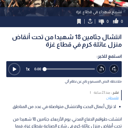
تشييع شهداء في قطاع غزة
0
0
انتشال جثامين 18 شهيدا من تحت أنقاض
منزل عائلة كرم في قطاع غزة
استمع للخبر:
1
x
0:00
ملاحظة: النص المسموع ناتج عن نظام آلي
نشر :
منذ 23 ساعة
|
فلسطين
لا تزال أعمال البحث والانتشال متواصلة في عدد من المناطق
انتشلت طواقم الدفاع المدني، يوم الأربعاء، جثامين 18 شهيدا من
تحت أنقاض منزل عائلة كرم في شارع الصناعة بقطاع غزة، فيما