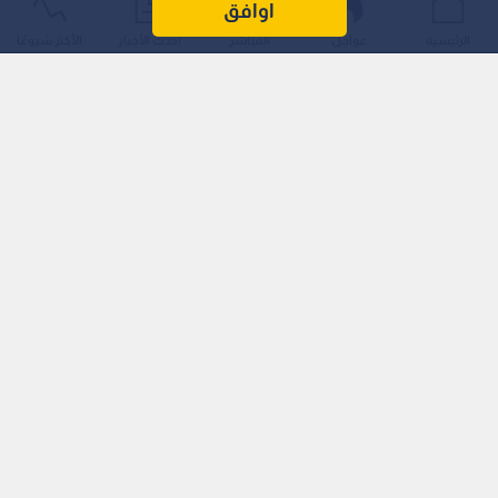
اوافق
الهجمات الروسية.
الرئيسية
عواجل
المباشر
أحدث الأخبار
الأكثر شيوعًا
ونص مرسوم نشرته الرئاسة الأوكرانية عبر موقعها الإلكتروني على
"إقالة أولغا ستيفانيشينا من منصبها سفيرة ومفوضة لأوكرانيا لدى
الولايات الـمتحدة".
اقرأ أيضا: تقرير أمريكي: نقص المدمرات يدفع