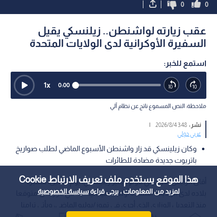
0
0
عقب زيارته لواشنطن.. زيلنسكي يقيل
السفيرة الأوكرانية لدى الولايات المتحدة
استمع للخبر:
1
x
0:00
ملاحظة: النص المسموع ناتج عن نظام آلي
نشر :
3:48 2026/8/4
|
عربي دولي
وكان زيلينسكي قد زار واشنطن الأسبوع الماضي لطلب صواريخ
باتريوت جديدة مضادة للطائرات
هذا الموقع يستخدم ملف تعريف الارتباط Cookie
أقال الرئيس الأوكراني فولوديمير زيلينسكي، يوم الاثنين، سفيرة
لمزيد من المعلومات ، يرجى قراءة
سياسة الخصوصية
بلاده لدى الولايات المتحدة أولغا ستيفانيشينا، في قرار كان متوقعا
منذ التعديل الوزاري الذي أجري في تموز/يوليو الماضي، ويأتي ترامنا
مع مساعي كييف للحصول على صواريخ باتريوت إضافية لمواجهة