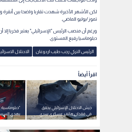
لكن الأشهر الأخيرة شهدت تقاربا واضحا بين أنقرة 
تموز/يوليو الماضي.
ورغم أن منصب الرئيس "الإسرائيلي" يعتبر فخريا إلا 
دبلوماسيا رفيع المستوى.
الرئيس التركي رجب طيب اردوغان
الاحتلال الاسرائي
اقرأ أيضاً
قف ترمب
جيش الاحتلال الإسرائيلي يحقق
"دبلوماسية ا
ق مع إيران
في فقدان هاتف عسكري سري
يهدي السيسي
بمحافظة درعا السورية
التركية" في ا