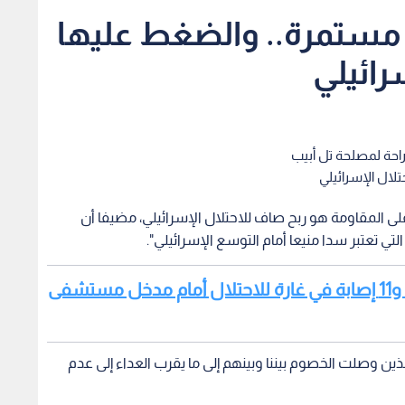
 مستمرة.. والضغط عليها
رائيلي
احة لمصلحة تل أبيب
لال الإسرائيلي
على المقاومة هو ربح صاف للاحتلال الإسرائيلي، مضيفا أن
تعتبر سدا منيعا أمام التوسع الإسرائيلي".
اقرأ أيضا: فيديو.. الصحة اللبنانية: شهيد و11 إصابة في غارة للاحتلال أمام مدخل مستشفى
ين وصلت الخصوم بيننا وبينهم إلى ما يقرب العداء إلى عدم