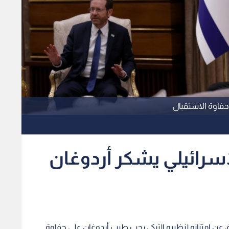
 حفاوة الاستقبال
إسرائيلي يشكر أردوغان
 عن امتنانه لنظيره التركي رجب طيب أردوغان على حفاوة