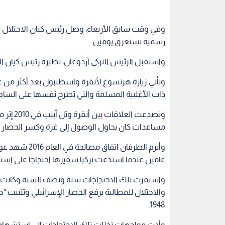
وفي وقت سابق الأربعاء، وصل رئيس كيان الاحتلال الا
رسمية تستغرق يومين.
واستقبل الرئيس التركي أردوغان، نظيره رئيس كيان ا
وتأتي زيارة هرتسوغ لأنقرة واسطنبول بعد أكثر من عق
ذات الأغلبية المسلمة والتي تطرح نفسها على الساحة
وتصدعت 
مساعدات كان يحاول الوصول إلى غزة وكسر الحصار ا
وأبرم الطرفان 
عامين عندما استدعت تركيا سفيرها احتجاجا على است
واستمرت تلك الاحتجاجات سنة ونصف السنة وكانت 
والاحتلال للمطالبة برفع الحصار الإسرائيلي وتثبيت 
1948.
وأدت مواجهات تخللت تلك الاحتجاجات إلى استشهاد 310 فلسطينيين ومقتل ثمانية "إسرائيليين"