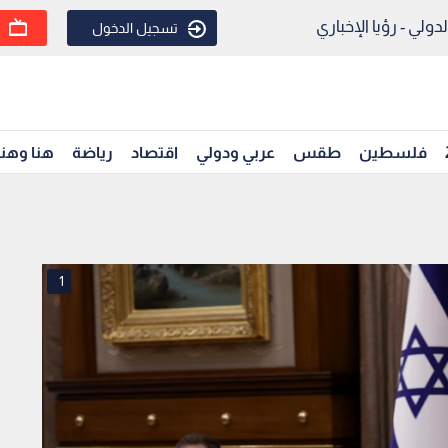
ولي - رؤيا الإخباري
تسجيل الدخول
فلسطين
طقس
عربي ودولي
اقتصاد
رياضة
هنا وهن
1