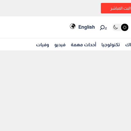
البث المباشر
English
اك
تكنولوجيا
أحداث مهمة
فيديو
وفيات