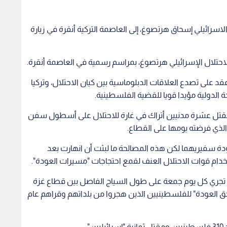
سرائيلي إسحاق هرتصوغ، إلى العاصمة التركية أنقرة في زيارة
لاحتلال الإسرائيلي هرتصوغ، بمراسم رسمية في العاصمة أنقرة.
د على تصدع العلاقات الدبلوماسية بين كيان الاحتلال، وتركيا
 الدولية مؤيدا قويا للقضية الفلسطينية.
العلاقات بين أنقرة وتل أبيب في 2010 إثر مقتل عشرة مدنيين أتراك في غارة للاحتلال على أسطول سفن
لذي فرضته يومها على القطاع.
اتفاق مصالحة في العام 2016 شهد عودة سفيريهما لكن هذه المصالحة ما لبثت أن انهارت بعد
خدام قوات الاحتلال العنف لقمع احتجاجات "مسيرات العودة".
تجري كل يوم جمعة على طول السياج الفاصل بين قطاع غزة
"حق العودة" للفلسطينيين الذين هجروا من بلداتهم وقراهم عام
.