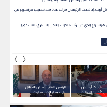
وتل أبيب، إذ تحدث الرئيسان مرات عدة منذ تنصيب هرتسوغ في
أن هرتسوغ الذي كان رئيسا لحزب العمل اليساري، لعب دورا
لي
لسيارات".. أردوغان
الرئيس اللبناني: عدوان الاحتلال
الإعلا
 "أيقونة الصناعة
على صيدا والبقاع محاولة
قطع ا
لقاهرة
مكشوفة لإفشال "الميكانيزم"
في الأ
قبل اجتماعها