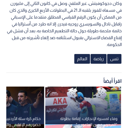
وكان دجوكوفيتش، غير الملقح، وصل في كانون الثاني إلى ملبورن
في مسعاه للفوز بلقبه الـ 21 في البطولات الأربع الكبرى والذي كان
من الممكن أن يكون الرقم القياسي المطلق متقدما على الإسباني
رافايل نادال والسويسري روجيه فيدرر، إلا انه طرد من أستراليا في
خاتمة ملحمة طويلة حول حالة التطعيم الخاصة به، بعد أن فشل في
إقناع القضاء الاسترالي بقبول استئنافه ضد إلغاء تأشيرته من قبل
الحكومة.
تنس
رياضة
العالم
اقرأ أيضاً
وفاء لمسيرة الإنجازات: إقامة بطولة
حكام كرة سلة الأردنيين ي
"المرحوم معين الفاعوري"
حضورهم الإقليمي والعالم