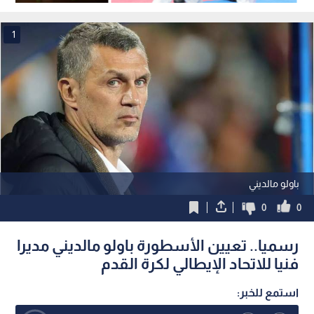
1
باولو مالديني
0
0
رسميا.. تعيين الأسطورة باولو مالديني مديرا
فنيا للاتحاد الإيطالي لكرة القدم
استمع للخبر: