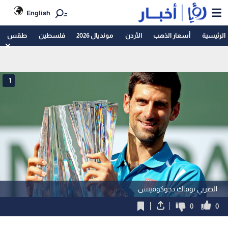
English
الرئيسية
أسعار الذهب
الأردن
مونديال 2026
فلسطين
طقس
1
الصربي نوفاك دجوكوفيتش
0
0