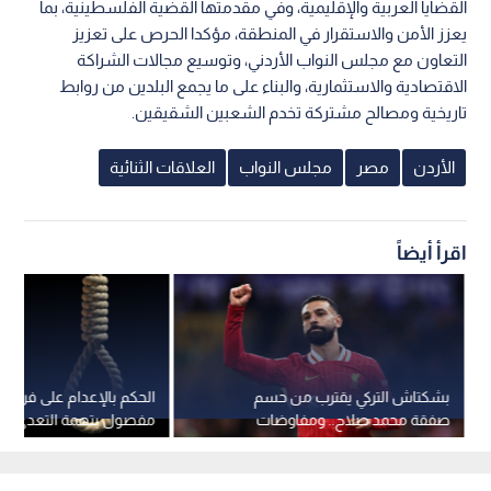
القضايا العربية والإقليمية، وفي مقدمتها القضية الفلسطينية، بما
يعزز الأمن والاستقرار في المنطقة، مؤكدا الحرص على تعزيز
التعاون مع مجلس النواب الأردني، وتوسيع مجالات الشراكة
الاقتصادية والاستثمارية، والبناء على ما يجمع البلدين من روابط
تاريخية ومصالح مشتركة تخدم الشعبين الشقيقين.
الأردن
مصر
مجلس النواب
العلاقات الثنائية
اقرأ أيضاً
بشكتاش التركي يقترب من حسم
الحكم بالإعدام على فرد 
صفقة محمد صلاح.. ومفاوضات
مفصول بتهمة التعدي عل
حاسمة حول المزايا التجارية
مصر