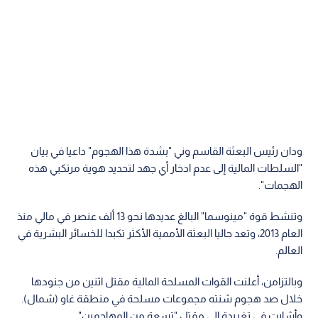
ودان رئيس البعثة القاسم وني "بشدة هذا الهجوم" داعيا في بيان
"السلطات المالية إلى عدم ادخار أي جهد لتحديد هوية مرتكبي هذه
الهجمات".
وتنشط قوة "مينوسما" البالغ عديدها نحو 13 ألف عنصر في مالي منذ
العام 2013، وتعد حاليا البعثة الأممية الأكثر تكبدا للخسائر البشرية في
العالم.
وبالتزامن، أعلنت القوات المسلحة المالية مقتل اثنين من جنودها
خلال صد هجوم شنته مجموعات مسلحة في منطقة غاو (شمال).
وأشارت في تغريدة إلى مقتل "تسعة من المهاجمين".