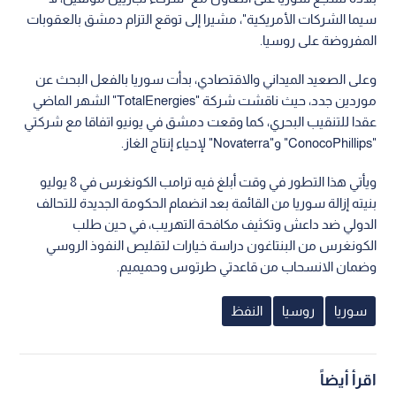
سيما الشركات الأمريكية"، مشيرا إلى توقع التزام دمشق بالعقوبات
المفروضة على روسيا.
وعلى الصعيد الميداني والاقتصادي، بدأت سوريا بالفعل البحث عن
موردين جدد، حيث ناقشت شركة "TotalEnergies" الشهر الماضي
عقدا للتنقيب البحري، كما وقعت دمشق في يونيو اتفاقا مع شركتي
"ConocoPhillips" و"Novaterra" لإحياء إنتاج الغاز.
ويأتي هذا التطور في وقت أبلغ فيه ترامب الكونغرس في 8 يوليو
بنيته إزالة سوريا من القائمة بعد انضمام الحكومة الجديدة للتحالف
الدولي ضد داعش وتكثيف مكافحة التهريب، في حين طلب
الكونغرس من البنتاغون دراسة خيارات لتقليص النفوذ الروسي
وضمان الانسحاب من قاعدتي طرتوس وحميميم.
سوريا
روسيا
النفظ
اقرأ أيضاً