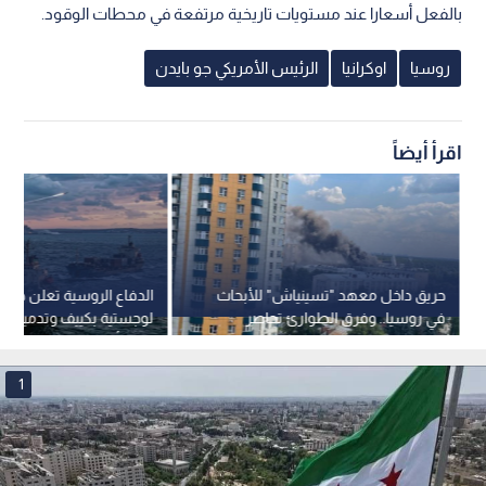
بالفعل أسعارا عند مستويات تاريخية مرتفعة في محطات الوقود.
روسيا
اوكرانيا
الرئيس الأمريكي جو بايدن
اقرأ أيضاً
حريق داخل معهد "تسينياش" للأبحاث
الدفاع الروسية تعلن ضرب
في روسيا.. وفرق الطوارئ تحاصر
لوج
النيران
قبالة أوديسا
1