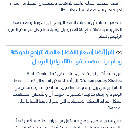
"ارفعوا تصنيف الدولة الراعية للإرهاب، وسنشتري النفط من مكان
آخر، فنحن ببساطة لا نملك بدائل حاليا".
وتظهر البيانات أن شحنات النفط الروسي إلى سوريا ارتفعت هذا
العام بنسبة 75% لتبلغ 60 ألف برميل يوميا، مما جعل موسكو المورد
الرئيسي للخام.
اقرأ أيضا: أسعار النفط العالمية تتراجع بنحو 5%
وخام برنت يهبط قرب 80 دولارا للبرميل
من جانبه، أشار نوار شعبان، الباحث في "Arab Center for
Contemporary Studies"، إلى أنه "لا يمكن استبدال كميات النفط
الخام الروسي بين ليلة وضحاها دون المخاطرة بحدوث نقص في
الوقود أو ارتفاع تكاليف الاستيراد"، مؤكدا أن واشنطن "تستهدف
بشكل متزايد الشبكة الاقتصادية التي تتيح لروسيا الحفاظ على
نفوذها".
وفي سياق متصل، أوضح مسؤول في وزارة الخارجية الأميركية أن
بلاده تشجع سوريا على التعاون مع "شركاء تجاريين مؤثقين، لا