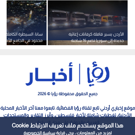
الأردن يسير قافلة كرفانات إغاثية
سانا: السيطرة الكاملة عل
جديدة إلى سوريا تضم 16 شاحنة
محدود في الجامع الأمو
دون أضرار
جميع الحقوق محفوظة رؤيا © 2026
موقع إخباري أردني تابع لقناة رؤيا الفضائية. تابعوا معنا آخر الأخبار المحلية
الأردنية، تغطيات شاملة لأخبار فلسطين، وأبرز التقارير والمستجدات
العربية والدولية على مدار الساعة.
هذا الموقع يستخدم ملف تعريف الارتباط Cookie
لمزيد من المعلومات ، يرجى قراءة
سياسة الخصوصية