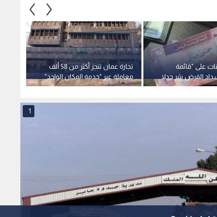
نات على "قائمة
تجارة عمان تنجز أكثر من 58 ألف
القرالة
اد القرض يثير جدلا
معاملة عبر "خدمة المكان الواحد"
العواص
المالية ومسؤولية
بالربع الثاني من 2026
نحققه ب
ن.. فيديو
1