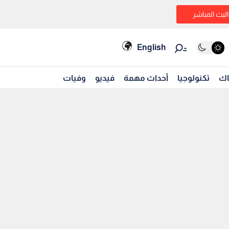
البث المباشر
English
اك
تكنولوجيا
أحداث مهمة
فيديو
وفيات