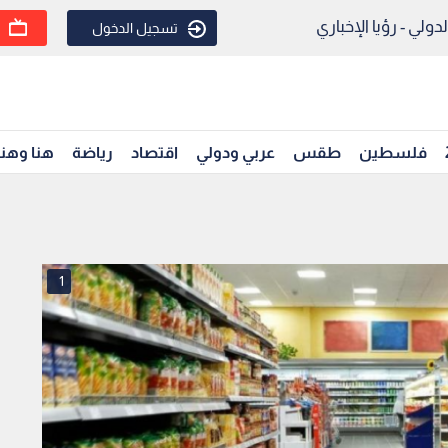
ولي - رؤيا الإخباري
تسجيل الدخول
فلسطين
طقس
عربي ودولي
اقتصاد
رياضة
هنا وهن
1