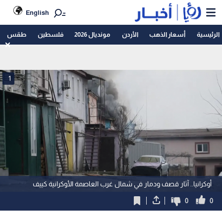
English
الرئيسية
أسعار الذهب
الأردن
مونديال 2026
فلسطين
طقس
1
أوكرانيا.. آثار قصف ودمار في شمال غرب العاصمة الأوكرانية كييف
0
0