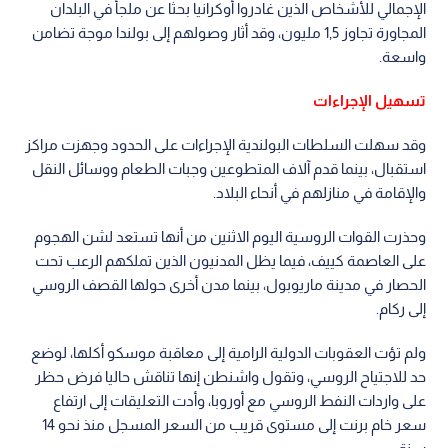
الإجمالي للأشخاص الذين غادروا أوكرانيا بحثا عن ملجأ في البلدان
المجاورة تجاوز 1,5 مليون، وقد أثار وصولهم إلى بولندا موجة تضامن
واسعة.
تسهيل الإجراءات
وقد سهلت السلطات البولندية الإجراءات على الحدود وجهزت مراكز
استقبال، بينما قدم آلاف المتطوعين وجبات الطعام ووسائل النقل
والإقامة في منازلهم في أنحاء البلاد.
وحذرت القوات الروسية اليوم الاثنين من أنها تستعد لشن الهجوم
على العاصمة كييف، فيما يظل المدنيون الذين تملكهم الرعب تحت
الحصار في مدينة ماريوبول، بينما مدن أخرى حولها القصف الروسي
إلى ركام.
ولم تؤت العقوبات الدولية الرامية إلى معاقبة موسكو أكلها، لوضع
حد للاجتياح الروسي، وتقول واشنطن إنها تناقش حاليا فرض حظر
على واردات النفط الروسي مع أوروبا، وأدت التعليقات إلى ارتفاع
سعر خام برنت إلى مستوى قريب من السعر المسجل منذ نحو 14