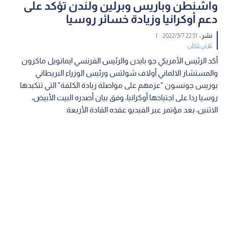
واشنطن وباريس وبرلين ولندن تؤكد على
دعم أوكرانيا وزيادة خسائر روسيا
نشر :
22:51 2022/3/7
|
عربي دولي
أكد الرئيس الأمريكي جو بايدن والرئيس الفرنسي ايمانويل ماكرون
والمستشار الالماني أولاف شولتس ورئيس الوزراء البريطاني
بوريس جونسون "عزمهم على مواصلة زيادة الكلفة" التي تتكبدها
روسيا ردا على اجتياحها أوكرانيا، وفق بيان أصدره البيت الأبيض،
الاثنين، بعد مؤتمر عبر الفيديو عقده القادة الأربعة.