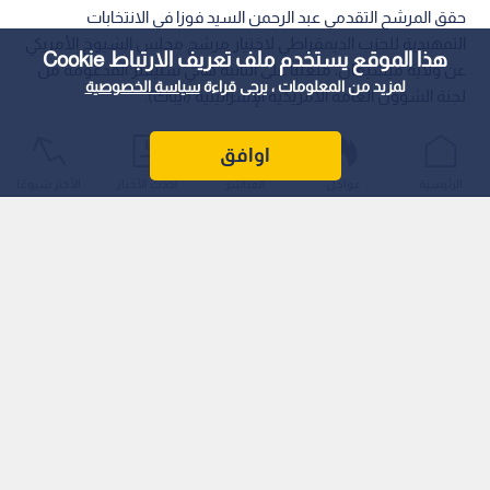
حقق المرشح التقدمي عبد الرحمن السيد فوزا في الانتخابات
التمهيدية للحزب الديمقراطي لاختيار مرشح مجلس الشيوخ الأمريكي
هذا الموقع يستخدم ملف تعريف الارتباط Cookie
عن ولاية ميشيغان، متغلبا على النائبة هالي ستيفنز المدعومة من
لمزيد من المعلومات ، يرجى قراءة
سياسة الخصوصية
لجنة الشؤون العامة الأمريكية الإسرائيلية (أيباك).
اوافق
الرئيسية
عواجل
المباشر
أحدث الأخبار
الأكثر شيوعًا