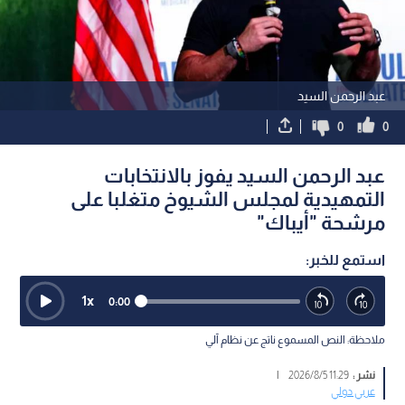
عبد الرحمن السيد
0
0
عبد الرحمن السيد يفوز بالانتخابات
التمهيدية لمجلس الشيوخ متغلبا على
مرشحة "أيباك"
استمع للخبر:
1
x
0:00
ملاحظة: النص المسموع ناتج عن نظام آلي
نشر :
11:29 2026/8/5
|
عربي دولي