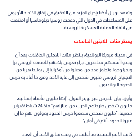
وتعهد بوريل أيضا بإجراء المزيد من التدقيق في إنفاق الاتحاد الأوروبي
على المساعدات في الدول التي دعمت روسيا دبلوماسيا أو امتنعت
عن انتقاد العملية العسكرية الروسية.
ينتظر مئات اللاجئين الحافلات
في مدينة ميديكا البولندية، ينتظر مئات اللاجئين الحافلات بعد أن
وجدوا أنفسهم محاصرين جراء تعرض بلادهم للقصف الروسي برا
وبحرا وجوا. وتجاوز عدد من وصلوا من أوكرانيا إلى بولندا هربا من
الاجتياح الروسي مليون شخص إلى غاية الأحد، وفق ما أفاد به حرس
الحدود البولنديون.
وأورد بيان للحرس عبر تويتر القول: "إنها مليون مأساة إنسانية،
مليون شخص طردتهم الحرب من منازلهم" منذ 24 شباط/فبراير،
مضيفا: "مليون شخص سمعوا حرس الحدود يقولون لهم ما إن
عبروا الحدود: أنتم في أمان".
كانت الأمم المتحدة قد أعلنت في وقت سابق الأحد، أن العدد