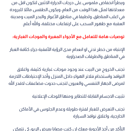
ويطرأ انخفاض ملموس على درجات الحرارة الاثنين لتكون اقل من
معدلاتها لمثل هذا الوقت من العام، ويكون الطقس مائلا للبرودة
في اغلب المناطق، ولطيفا في مناطق الأغوار والبحر الميت ومدينة
العقبة مع ظهور السحب على ارتفاعات مختلفة، والله أعلم.
توصيات هامة للتعامل مع الأجواء المغبرة والموجات الغبارية:
الإنتباه من خطر تدني او انعدام مدى الرؤية الأفقية جراء كثافة الغبار
في المناطق والطرقات الصحراوية
تجنب الخروج من البيت عند وجود موجات غبارية كثيفة، واغلاق
النوافذ واستخدام فلاتر الهواء داخل المنزل وأخذ الإحتياطات اللازمة
لمرضى الجهاز التنفسي والعيون لتجنب حدوث مضاعفات لاقدر الله
تثبيت الاجسام القابلة للتطاير ومنها اللوحات الإعلانية
تجنب التعرض للغبار لفترة طويلة وعدم الجلوس في الأماكن
الخارجية، واغلاق نوافذ السيارة
التأكد من أخذ الأدوية معك إن كنت مصابا بمرض الربو، كي تتمكن