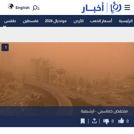
English
الرئيسية
أسعار الذهب
الأردن
مونديال 2026
فلسطين
طقس
1
منخفض خماسيني - ارشيفية
0
0