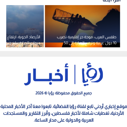
طقس العرب: موجة حر إقليمية تضرب
الأرصاد الجوية: ارتفاع تدر
10 دول عربية وترفع الحرارة إلى 50
درجات الحرارة يبلغ ذروته
مئوية
استمرار الأجواء الحارة حتى 
جميع الحقوق محفوظة رؤيا © 2026
موقع إخباري أردني تابع لقناة رؤيا الفضائية. تابعوا معنا آخر الأخبار المحلية
الأردنية، تغطيات شاملة لأخبار فلسطين، وأبرز التقارير والمستجدات
العربية والدولية على مدار الساعة.