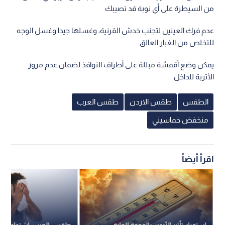
من السيطرة على أي نوبة قد تصيبك
عدم فرك العينين لتجنب خدش القرنية، وغسلها جيدا وغسل الوجه
للتخلص من الغبار العالق
يمكن وضع أقمشة مبللة على أطراف النوافذ لضمان عدم مرور
الأتربة للداخل
الطقس
طقس الاردن
طقس العرب
منخفض خماسيني
اقرأ أيضاً
استمرار تأثير الأردن بالموجة الحارة
طقس العرب: اشتداد تأثير