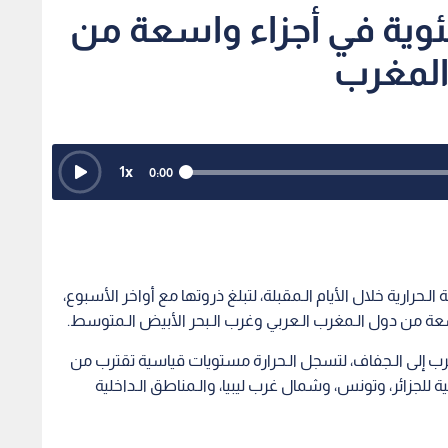
رارة تقترب من 50 مئوية في أجزاء واسعة من
والمغرب
1
x
0:00
 الـحرارية خلال الأيام الـمقبلة، لتبلغ ذروتها مع أواخر الأسبوع،
عة من دول الـمغرب الـعربي وغرب الـبحر الأبيض الـمتوسط.
قرب إلى الـجفاف، لتسجل الـحرارة مستويات قياسية تقترب من
خلية للجزائر، وتونس، وشمال غرب ليبيا، والـمناطق الـداخلية