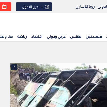
ولي - رؤيا الإخباري
تسجيل الدخول
فلسطين
طقس
عربي ودولي
اقتصاد
رياضة
هنا وهن
1