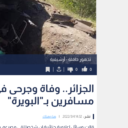
تدهور حافلة - أرشيفية
0
0
الجزائر.. وفاة وجرحى ف
مسافرين بـ"البويرة"
نشر :
14:32 2022/3/4
|
هنا وهناك