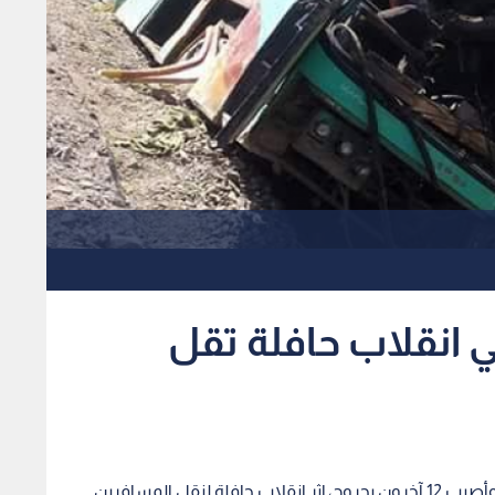
ي انقلاب حافلة تقل
قالت وسائل إعلامية جزائرية إن شخصا لقي مصرعه، وأصيب 12 آخرون بجروح، إثر انقلاب حافلة لنقل المسافرين