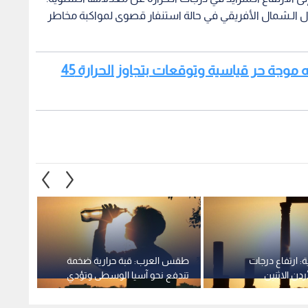
ل الـشمال الأفريقي في حالة استنفار قصوى لمواكبة مخاطر
اقرأ أيضا: الأشد منذ عقود.. إسبانيا تواجه موجة حر قياسية وتوقعات بتجاوز الحرارة 45
ة: ارتفاع درجات
طقس العرب: قبة حرارية ضخمة
اليونا
أردن الاثنين
تندفع نحو آسيا الوسطى وتؤدي
هذا ال
لموجة حر استثنائية الأيام القادمة
40 مئوية