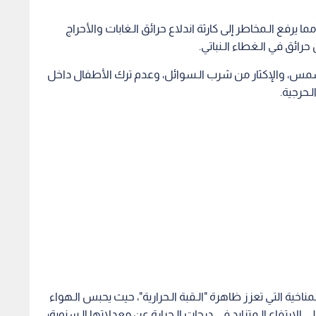
يرفع الـمخاطر إلى كارثة اندلاع حرائق الـغابات والأحراج
رائق في الـغطاء الـنباتي.
لـشمس، والإكثار من شرب الـسوائل، وعدم ترك الأطفال داخل
لـحرجية.
ـمناخية التي تعزز ظاهرة "الـقبة الـحرارية"، حيث يحبس الـهواء
 الارتفاع الـمتزايد في درجات الـحرارة عن معدلاتها الـسنوية؛