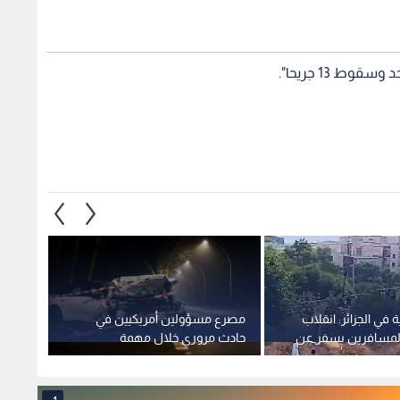
 13 جريحا".
 في الجزائر: انقلاب
مصرع مسؤولين أمريكيين في
حلم ال
المسافرين يسفر عن
حادث مروري خلال مهمة
بفخ ال
لمكافحة المخدرات في المكسيك