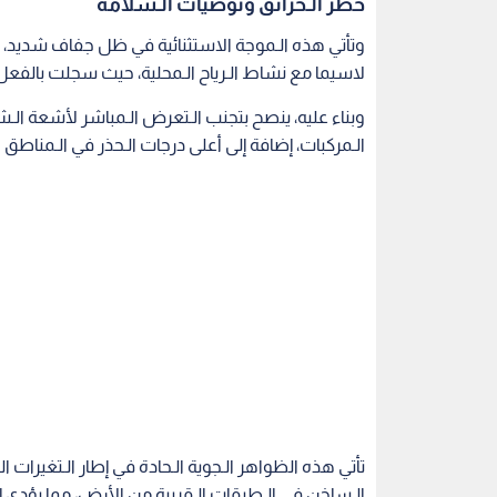
خطر الـحرائق وتوصيات الـسلامة
وتأتي هذه الـموجة الاستثنائية في ظل جفاف شديد، مما 
لاسيما مع نشاط الـرياح الـمحلية، حيث سجلت بالفعل ح
وبناء عليه، ينصح بتجنب الـتعرض الـمباشر لأشعة ا
الـمركبات، إضافة إلى أعلى درجات الـحذر في الـمناطق ا
تأتي هذه الظواهر الـجوية الـحادة في إطار الـتغيرات ال
الـساخن في الـطبقات الـقريبة من الأرض، مما يؤدي إلى