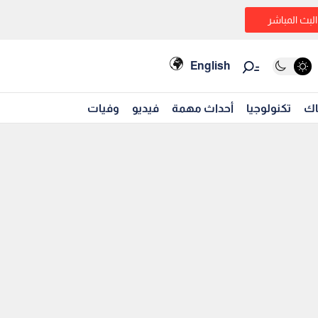
البث المباشر
English
اك
تكنولوجيا
أحداث مهمة
فيديو
وفيات