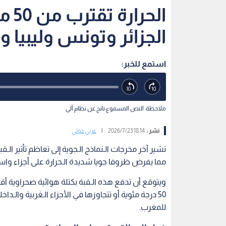
الح
الجزائر وتونس وليبيا 
استمع للخبر:
ملاحظة: النص المسموع ناتج عن نظام آلي
نشر :
18:14 2026/7/23
|
عربي دولي
تشير آخر مخرجات الـنماذج الـجوية إلى تعاظم تأثير الـقبة
مما يفرض ظروفا جويا شديدة الـحرارة على أجزاء واس
ويتوقع أن تدفع هذه الـقبة بكتلة هوائية صحراوية أ
50 درجة مئوية أو تتجاوزها في الأجزاء الـغربية والـدا
للمغرب.