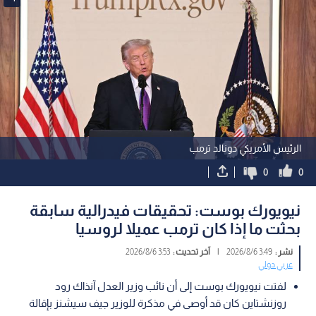
الرئيس الأمريكي دونالد ترمب
0
0
نيويورك بوست: تحقيقات فيدرالية سابقة
بحثت ما إذا كان ترمب عميلا لروسيا
نشر :
3:49 2026/8/6
|
آخر تحديث :
3:53 2026/8/6
عربي دولي
لفتت نيويورك بوست إلى أن نائب وزير العدل آنذاك رود
روزنشتاين كان قد أوصى في مذكرة للوزير جيف سيشنز بإقالة