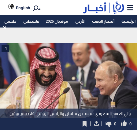
English
الرئيسية
أسعار الذهب
الأردن
مونديال 2026
فلسطين
طقس
1
ولي العهد السعودي محمد بن سلمان والرئيس الروسي فلاديمير بوتين
0
0