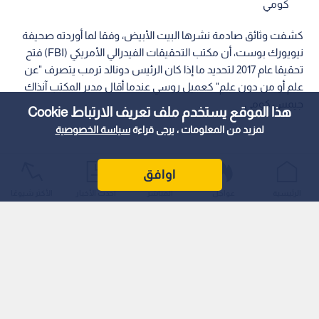
كومي
كشفت وثائق صادمة نشرها البيت الأبيض، وفقا لما أوردته صحيفة
نيويورك بوست، أن مكتب التحقيقات الفيدرالي الأمريكي (FBI) فتح
تحقيقا عام 2017 لتحديد ما إذا كان الرئيس دونالد ترمب يتصرف "عن
علم أو من دون علم" كعميل روسي عندما أقال مدير المكتب آنذاك
جيمس كومي.
هذا الموقع يستخدم ملف تعريف الارتباط Cookie
لمزيد من المعلومات ، يرجى قراءة
سياسة الخصوصية
اوافق
الرئيسية
عواجل
المباشر
أحدث الأخبار
الأكثر شيوعًا