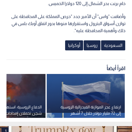
خام برنت بحر الشمال إلى 120 دولارا الخميس.
وأضافت "واس" أن الأمير جدد "حرص المملكة على المحافظة على
توازن أسواق البترول واستقرارها منوها بدور اتفاق أوبك بلس في
ذلك وأهمية المحافظة عليه".
السعودية
روسيا
أوكرانيا
اقرأ أيضاً
ارتفاع عجز الموازنة الفيدرالية الروسية
الدفاع الروسية: استهداف
إلى 72 مليار دولار خلال 7 أشهر
شحن تحملان إمدادات عسك
سواحل أوديسا
1