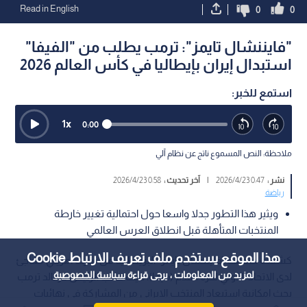
Read in English
0
0
"فايننشال تايمز": ترمب يطلب من "الفيفا"
استبدال إيران بإيطاليا في كأس العالم 2026
استمع للخبر:
1
x
0:00
ملاحظة: النص المسموع ناتج عن نظام آلي
نشر :
0:47 2026/4/23
|
آخر تحديث :
0:58 2026/4/23
رياضة
ويثير هذا التطور جدلا واسعا حول احتمالية تغيير خارطة
المنتخبات المتأهلة قبل انطلاق العرس العالمي
هذا الموقع يستخدم ملف تعريف الارتباط Cookie
كشفت صحيفة "فايننشال تايمز" البريطانية عن تحرك أمريكي مفاجئ
لمزيد من المعلومات ، يرجى قراءة
سياسة الخصوصية
لدى الاتحاد الدولي لكرة القدم (فيفا)، حيث طلب الرئيس دونالد ترمب
بحث إمكانية استبعاد المنتخب الإيراني من المشاركة في نهائيات