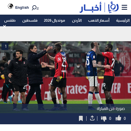
English
الرئيسية
أسعار الذهب
الأردن
مونديال 2026
فلسطين
طقس
1
صورة من المباراة
0
0