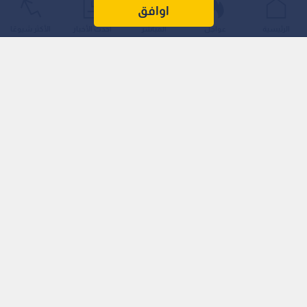
كأس العالم المقبلة، ومنح مقعده للمنتخب الإيطالي، وذلك على
اوافق
خلفية التصعيد العسكري والسياسي الراهن بين واشنطن وطهران.
الرئيسية
عواجل
المباشر
أحدث الأخبار
الأكثر شيوعًا
باولو زامبولي يكشف الكواليس: الآزوري بديلا لإيران
في المونديال
في تصريحات خص بها الصحيفة، أكد باولو زامبولي، المسؤول
الأمريكي الخاص والمبعوث الرفيع لدى ترمب، أنه كان صاحب المقترح
الذي نقل إلى رئيس الفيفا جياني إنفانتينو.